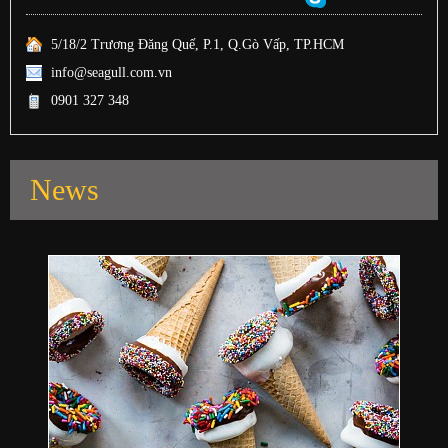
5/18/2 Trương Đăng Quế, P.1, Q.Gò Vấp, TP.HCM
info@seagull.com.vn
0901 327 348
News