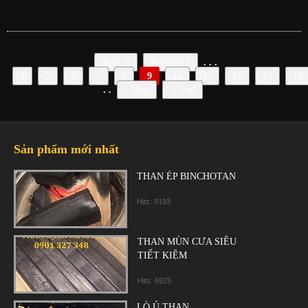
Start
‹‹
Previous
‹
. . .
4
5
6
7
8
9
10
11
12
13
14
. .
›
Next
››
End
Sản phẩm mới nhất
THAN ÉP BINCHOTAN
Hits: 9193
THAN MÙN CƯA SIÊU
TIẾT KIỆM
Hits: 6925
LÒ Ủ THAN