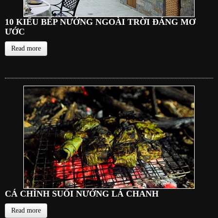
10 KIỂU BẾP NƯỚNG NGOÀI TRỜI ĐÁNG MƠ
ƯỚC
Read more
CÁ CHÌNH SUỐI NƯỚNG LÁ CHANH
Read more