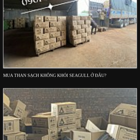
MUA THAN SẠCH KHÔNG KHÓI SEAGULL Ở ĐÂU?