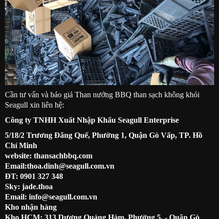
Cần tư vấn và báo giá Than nướng BBQ than sạch không khói
Seagull xin liên hệ:
Công ty TNHH Xuất Nhập Khẩu Seagull Enterprise
5/18/2 Trương Đăng Quế, Phường 1, Quận Gò Vấp, TP. Hồ
Chí Minh
website:
thansachbbq.com
Email:thoa.dinh@seagull.com.vn
ĐT: 0901 327 348
Sky: jade.thoa
Email: info@seagull.com.vn
Kho nhận hàng
Kho HCM: 313 Dương Quảng Hàm, Phường 5, - Quận Gò