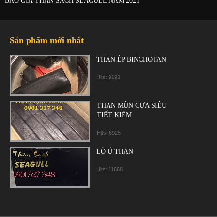
BÁO GIÁ THAN SẠCH SEAGULL NĂM 2021
Sản phẩm mới nhất
THAN ÉP BINCHOTAN
Hits: 9193
THAN MÙN CƯA SIÊU
TIẾT KIỆM
Hits: 6925
LÒ Ủ THAN
Hits: 11668