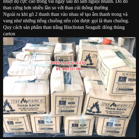
nhiệt độ cực cao trong vài ngày sau đó làm nguội nhanh. Do đó
than cứng hơn nhiều lần so với than củi thông thường
Ngoài ra khi gõ 2 thanh than vào nhau sẽ tạo âm thanh trong và
vang như những tiếng chuông nên còn được gọi là than chuông.
Quy cách sản phẩm than trắng Binchotan Seagull: đóng thùng
carton