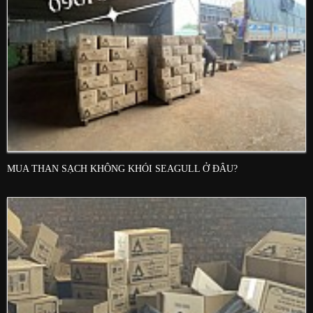
MUA THAN SẠCH KHÔNG KHÓI SEAGULL Ở ĐÂU?