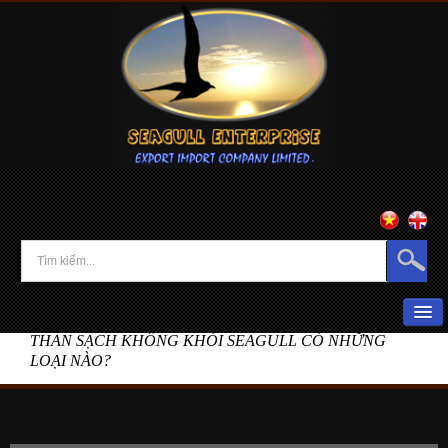
Home
»
News
»
THAN SẠCH KHÔNG KHÓI SEAGULL CÓ NHỮNG
HOME
LOẠI NÀO?
ABOUT US