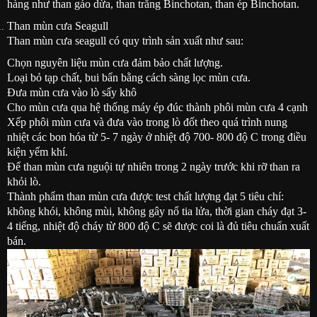
hàng như than gáo dừa, than trắng Binchotan, than ép Binchotan.
Than mùn cưa Seagull
Than mùn cưa seagull có quy trình sản xuất như sau:
Chọn nguyên liệu mùn cưa đảm bảo chất lượng.
Loại bỏ tạp chất, bui bẩn bằng cách sàng lọc mùn cưa.
Đưa mùn cưa vào lò sấy khô
Cho mùn cưa qua hệ thống máy ép đúc thành phôi mùn cưa 4 cạnh
Xếp phôi mùn cưa và đưa vào trong lò đốt theo quá trình nung
nhiệt các bon hóa từ 5- 7 ngày ở nhiệt độ 700- 800 độ C trong điều
kiện yếm khí.
Để than mùn cưa nguội tự nhiên trong 2 ngày trước khi rỡ than ra
khỏi lò.
Thành phẩm than mùn cưa được test chất lượng đạt 5 tiêu chí:
không khói, không mùi, không gây nổ tia lửa, thời gian cháy đạt 3-
4 tiếng, nhiệt độ cháy từ 800 độ C sẽ được coi là đủ tiêu chuẩn xuất
bán.