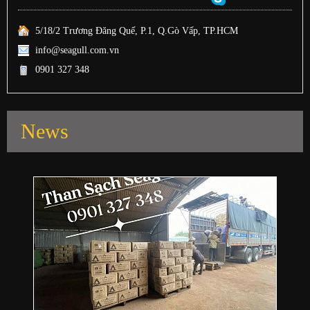
5/18/2 Trương Đăng Quế, P.1, Q.Gò Vấp, TP.HCM
info@seagull.com.vn
0901 327 348
News