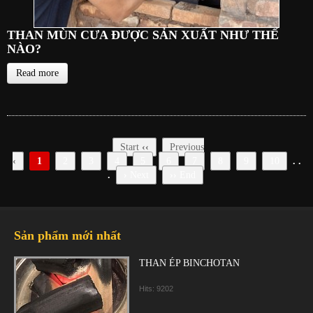
THAN MÙN CƯA ĐƯỢC SẢN XUẤT NHƯ THẾ
NÀO?
Read more
Start
‹‹
Previous
‹
1
2
3
4
5
6
7
8
9
10
. .
.
›
Next
››
End
Sản phẩm mới nhất
THAN ÉP BINCHOTAN
Hits: 9202