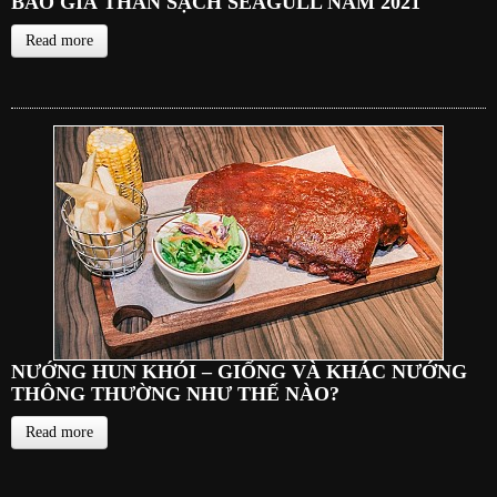
BÁO GIÁ THAN SẠCH SEAGULL NĂM 2021
Read more
NƯỚNG HUN KHÓI – GIỐNG VÀ KHÁC NƯỚNG
THÔNG THƯỜNG NHƯ THẾ NÀO?
Read more