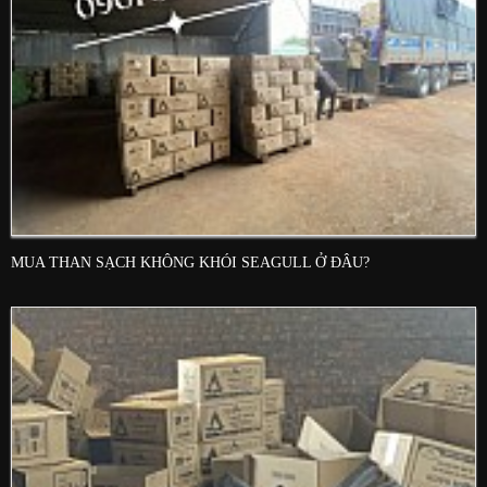
MUA THAN SẠCH KHÔNG KHÓI SEAGULL Ở ĐÂU?