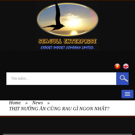
Home
»
News
»
HOME
THỊT NƯỚNG ĂN CÙNG RAU GÌ NGON NHẤT?
ABOUT US