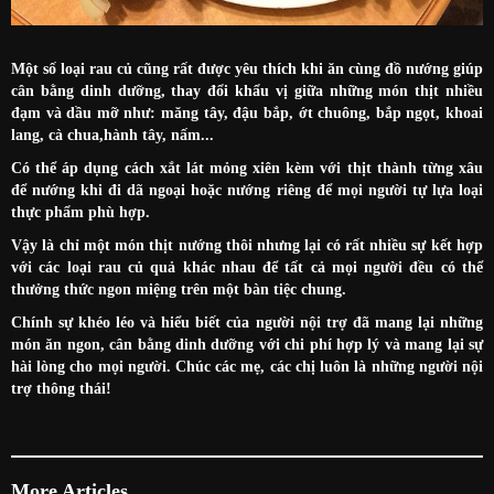
Một số loại rau củ cũng rất được yêu thích khi ăn cùng đồ nướng giúp
cân bằng dinh dưỡng, thay đổi khẩu vị giữa những món thịt nhiều
đạm và dầu mỡ như: măng tây, đậu bắp, ớt chuông, bắp ngọt, khoai
lang, cà chua,hành tây, nấm...
Có thể áp dụng cách xắt lát mỏng xiên kèm với thịt thành từng xâu
để nướng khi đi dã ngoại hoặc nướng riêng để mọi người tự lựa loại
thực phẩm phù hợp.
Vậy là chỉ một món thịt nướng thôi nhưng lại có rất nhiều sự kết hợp
với các loại rau củ quả khác nhau để tất cả mọi người đều có thể
thưởng thức ngon miệng trên một bàn tiệc chung.
Chính sự khéo léo và hiểu biết của người nội trợ đã mang lại những
món ăn ngon, cân bằng dinh dưỡng với chi phí hợp lý và mang lại sự
hài lòng cho mọi người. Chúc các mẹ, các chị luôn là những người nội
trợ thông thái!
More Articles