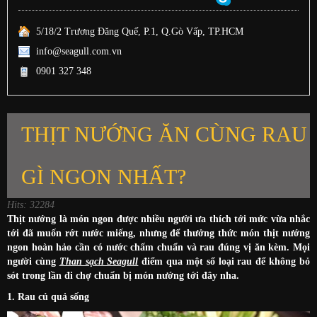
5/18/2 Trương Đăng Quế, P.1, Q.Gò Vấp, TP.HCM
info@seagull.com.vn
0901 327 348
THỊT NƯỚNG ĂN CÙNG RAU
GÌ NGON NHẤT?
Hits: 32284
Thịt nướng là món ngon được nhiều người ưa thích tới mức vừa nhắc
tới đã muốn rớt nước miếng, nhưng để thưởng thức món thịt nướng
ngon hoàn hảo cần có nước chấm chuẩn và rau đúng vị ăn kèm. Mọi
người cùng
Than sạch Seagull
điểm qua một số loại rau để không bỏ
sót trong lần đi chợ chuẩn bị món nướng tới đây nha.
1. Rau củ quả sống