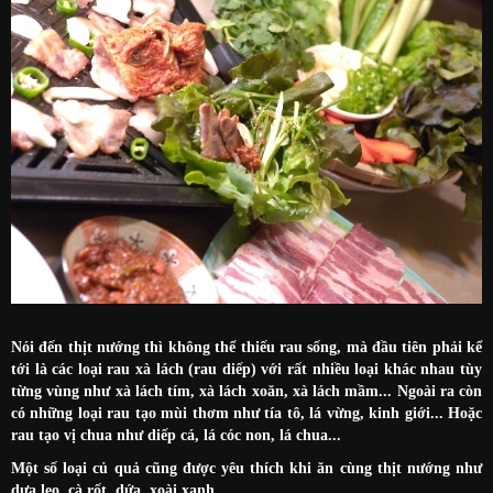
Nói đến thịt nướng thì không thể thiếu rau sống, mà đầu tiên phải kể
tới là các loại rau xà lách (rau diếp) với rất nhiều loại khác nhau tùy
từng vùng như xà lách tím, xà lách xoăn, xà lách mầm... Ngoài ra còn
có những loại rau tạo mùi thơm như tía tô, lá vừng, kinh giới... Hoặc
rau tạo vị chua như diếp cá, lá cóc non, lá chua...
Một số loại củ quả cũng được yêu thích khi ăn cùng thịt nướng như
dưa leo, cà rốt, dứa, xoài xanh