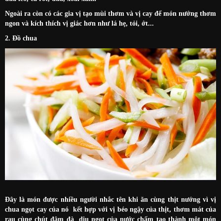
Ngoài ra còn có các gia vị tạo mùi thơm và vị cay để món nướng thơm
ngon và kích thích vị giác hơn như lá hẹ, tỏi, ớt...
2. Đồ chua
Đây là món được nhiều người nhắc tên khi ăn cùng thịt nướng vì vị
chua ngọt cay của nó kết hợp với vị béo ngậy của thịt, thơm mát của
rau cùng chút đậm đà dịu ngọt của nước chấm tạo thành một món