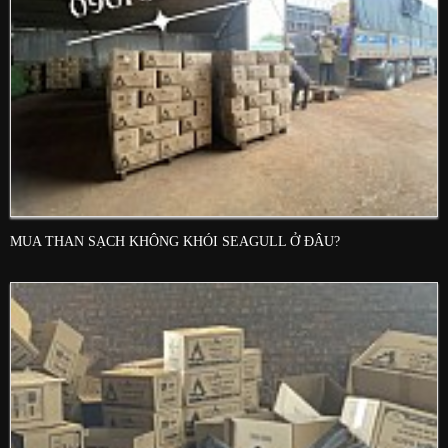
MUA THAN SẠCH KHÔNG KHÓI SEAGULL Ở ĐÂU?