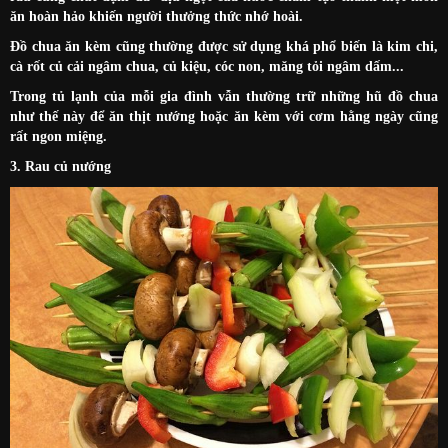
ăn hoàn hảo khiến người thưởng thức nhớ hoài.
Đồ chua ăn kèm cũng thường được sử dụng khá phổ biến là kim chi,
cà rốt củ cải ngâm chua, củ kiệu, cóc non, măng tỏi ngâm dấm...
Trong tủ lạnh của mỗi gia đình vẫn thường trữ những hũ đồ chua
như thế này để ăn thịt nướng hoặc ăn kèm với cơm hằng ngày cũng
rất ngon miệng.
3. Rau củ nướng