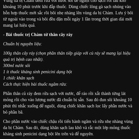
Vùng da bị Chàm đem rửa với nước sôi để nguội cho sạch rồi lau khô
khoảng 10 phút trước khi đắp thuốc. Dùng chiếc lông gà sạch nhúng vào
hỗn hợp thuốc mới sắc rồi bôi nhẹ nhàng lên vùng da bị Chàm. Lưu ý bôi
từ ngoài vào trong và bôi đều đặn mỗi ngày 1 lần trong thời gian dài mới
mang lại hiệu quả.
- Bài thuốc trị Chàm từ thân cây ráy
Chuẩn bị nguyên liệu:
100g thân cây ráy (chọn phần thân tiếp giáp với củ ráy sẽ mang lại hiệu
quả trị bệnh cao nhất).
300ml nước sôi
1 ít thuốc kháng sinh penicini dạng bột
1 chiếc khăn sạch
Cách thực hiện bài thuốc ngâm rửa:
Phần thân củ ráy đem rửa sạch với nước, để ráo rồi xắt thành từng lát
mỏng rồi cho vào lượng nước đã chuẩn bị sẵn. Sau đó đun sôi khoảng 10
phút thì nhắc xuống để nguội, dùng chiếc khăn sạch lọc lấy phần nước và
bỏ phần bã.
Cho phần nước vào chiếc chậu rồi tiến hành ngâm và rửa nhẹ nhàng vùng
da bị Chàm. Sau đó, dùng khăn sạch lau khô và rắc một lớp mỏng thuốc
kháng sinh penicini dạng bột lên trên và để nguyên.