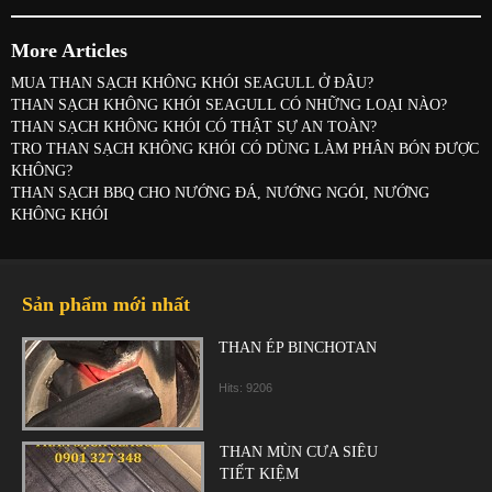
More Articles
MUA THAN SẠCH KHÔNG KHÓI SEAGULL Ở ĐÂU?
THAN SẠCH KHÔNG KHÓI SEAGULL CÓ NHỮNG LOẠI NÀO?
THAN SẠCH KHÔNG KHÓI CÓ THẬT SỰ AN TOÀN?
TRO THAN SẠCH KHÔNG KHÓI CÓ DÙNG LÀM PHÂN BÓN ĐƯỢC
KHÔNG?
THAN SẠCH BBQ CHO NƯỚNG ĐÁ, NƯỚNG NGÓI, NƯỚNG
KHÔNG KHÓI
Sản phẩm mới nhất
THAN ÉP BINCHOTAN
Hits: 9206
THAN MÙN CƯA SIÊU
TIẾT KIỆM