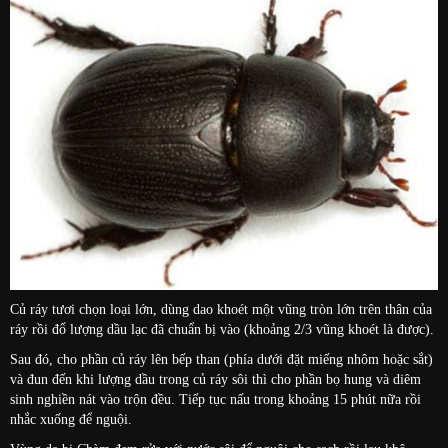
Củ ráy tươi chọn loại lớn, dùng dao khoét một vũng tròn lớn trên thân của
ráy rồi đổ lượng dầu lạc đã chuẩn bị vào (khoảng 2/3 vũng khoét là được).
Sau đó, cho phần củ ráy lên bếp than (phía dưới đặt miếng nhôm hoặc sắt)
và đun đến khi lượng dầu trong củ ráy sôi thì cho phần bọ hung và diêm
sinh nghiền nát vào trộn đều. Tiếp tục nấu trong khoảng 15 phút nữa rồi
nhắc xuống để nguội.