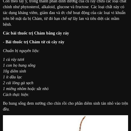
Còn theo tây y, trong thành phần dinh dưỡng của củ ráy chứa các loại chất
chính như phytosterol, alkaloid, glucose và fructose. Các loại chất này có
tác dụng kháng viêm, giảm đau và ức chế hoạt động của các loại vi khuẩn
trên bề mặt da bị Chàm, từ đó hạn chế sự lây lan và tiêu diệt các mầm
bệnh.
Các bài thuốc trị Chàm bằng cây ráy
- Bài thuốc trị Chàm từ củ cây ráy
Chuẩn bị nguyên liệu:
1 củ ráy tươi
1 con bọ hung sống
10g diêm sinh
1 ít dầu lạc
2 cái lông gà sạch
1 miếng nhôm hoặc sắt nhỏ
Cách thực hiện:
Bọ hung sống đem nướng cho chín rồi cho phần diêm sinh tán nhỏ vào trện
đều.