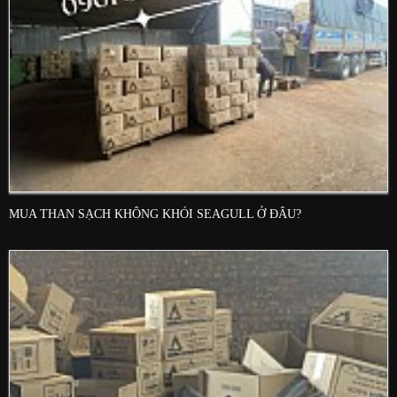
MUA THAN SẠCH KHÔNG KHÓI SEAGULL Ở ĐÂU?