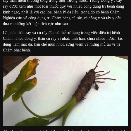
cây thân mềm thường sống trong môi trường nước. Trong Đông y , cây
ráy được xem như một loại thuốc quý với nhiều công dụng trị bệnh đáng
kinh ngạc, nhất là với các loại bệnh lý da liễu, trong đó có bệnh Chàm.
Nghiên cứu về công dụng trị Chàm bằng củ ráy, cả đông y và tây y đều
đưa ra những kết luận tích cực như sau:
Cả phần thân ráy và củ ráy đều có thể sử dụng trong việc điều trị bệnh
Chàm. Theo đông y, thân củ ráy vị nhạt, tính hàn, chứa nhiều nước, tác
dụng làm mát da, hạn chế mụn nhọt, sưng viêm và mưng mủ tại vị trí
Chàm phát bệnh.