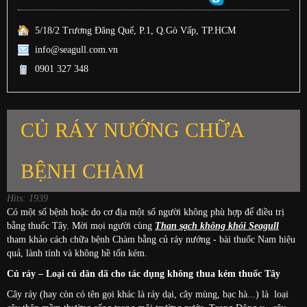
5/18/2 Trương Đăng Quế, P.1, Q.Gò Vấp, TP.HCM
info@seagull.com.vn
0901 327 348
CỦ RÁY NƯỚNG CHỮA
BỆNH CHÀM
Hits: 1939
Có một số bệnh hoặc do cơ địa một số người không phù hợp để điều trị
bằng thuốc Tây. Mời mọi người cùng
Than sạch không khói Seagull
tham khảo cách chữa bệnh Chàm bằng củ ráy nướng - bài thuốc Nam hiệu
quả, lành tính và không hề tốn kém.
Củ ráy – Loại củ dân dã cho tác dụng không thua kém thuốc Tây
Cây ráy (hay còn có tên gọi khác là ráy dại, cây mùng, bạc hà...) là loại