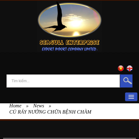
Home
»
News
»
HOME
CỦ RÁY NƯỚNG CHỮA BỆNH CHÀM
ABOUT US