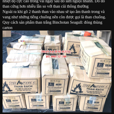
nhiệt độ cực cao trong vài ngày sau đó làm nguội nhanh. Do đó
than cứng hơn nhiều lần so với than củi thông thường
Ngoài ra khi gõ 2 thanh than vào nhau sẽ tạo âm thanh trong và
vang như những tiếng chuông nên còn được gọi là than chuông.
Quy cách sản phẩm than trắng Binchotan Seagull: đóng thùng
carton