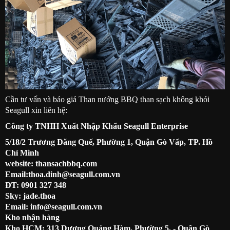
Cần tư vấn và báo giá Than nướng BBQ than sạch không khói
Seagull xin liên hệ:
Công ty TNHH Xuất Nhập Khẩu Seagull Enterprise
5/18/2 Trương Đăng Quế, Phường 1, Quận Gò Vấp, TP. Hồ
Chí Minh
website:
thansachbbq.com
Email:thoa.dinh@seagull.com.vn
ĐT: 0901 327 348
Sky: jade.thoa
Email: info@seagull.com.vn
Kho nhận hàng
Kho HCM: 313 Dương Quảng Hàm, Phường 5, - Quận Gò