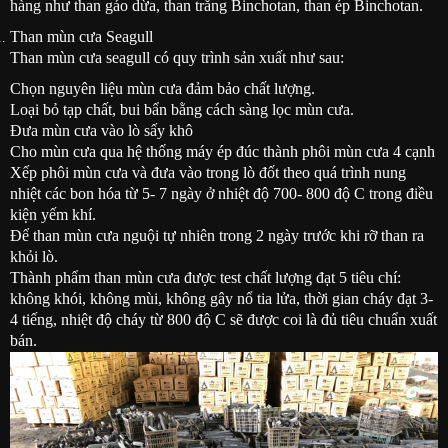
hàng như than gáo dừa, than trắng Binchotan, than ép Binchotan.
Than mùn cưa Seagull
Than mùn cưa seagull có quy trình sản xuất như sau:
Chọn nguyên liệu mùn cưa đảm bảo chất lượng.
Loại bỏ tạp chất, bui bẩn bằng cách sàng lọc mùn cưa.
Đưa mùn cưa vào lò sấy khô
Cho mùn cưa qua hệ thống máy ép đúc thành phôi mùn cưa 4 cạnh
Xếp phôi mùn cưa và đưa vào trong lò đốt theo quá trình nung
nhiệt các bon hóa từ 5- 7 ngày ở nhiệt độ 700- 800 độ C trong điều
kiện yếm khí.
Để than mùn cưa nguội tự nhiên trong 2 ngày trước khi rỡ than ra
khỏi lò.
Thành phẩm than mùn cưa được test chất lượng đạt 5 tiêu chí:
không khói, không mùi, không gây nổ tia lửa, thời gian cháy đạt 3-
4 tiếng, nhiệt độ cháy từ 800 độ C sẽ được coi là đủ tiêu chuẩn xuất
bán.