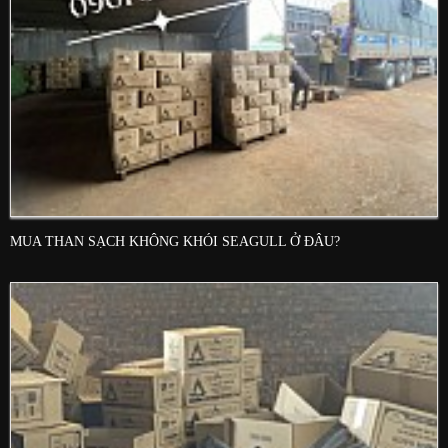
MUA THAN SẠCH KHÔNG KHÓI SEAGULL Ở ĐÂU?