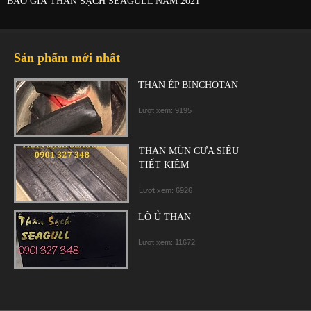
BÁO GIÁ THAN SẠCH SEAGULL NĂM 2021
Sản phẩm mới nhất
THAN ÉP BINCHOTAN
Lượt xem: 9195
THAN MÙN CƯA SIÊU
TIẾT KIỆM
Lượt xem: 6926
LÒ Ủ THAN
Lượt xem: 11672