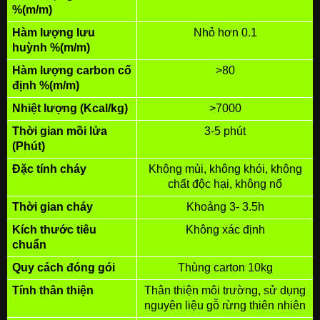
%(m/m)
Hàm lượng lưu
Nhỏ hơn 0.1
huỳnh %(m/m)
Hàm lượng carbon cố
>80
định %(m/m)
Nhiệt lượng (Kcal/kg)
>7000
Thời gian mồi lửa
3-5 phút
(Phút)
Đặc tính cháy
Không mùi, không khói, không
chất độc hại, không nổ
Thời gian cháy
Khoảng 3- 3.5h
Kích thước tiêu
Không xác định
chuẩn
Quy cách đóng gói
Thùng carton 10kg
Tính thân thiện
Thân thiện môi trường, sử dụng
nguyên liệu gỗ rừng thiên nhiên