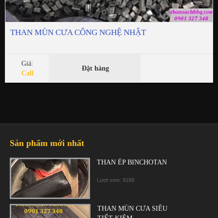
THAN MÙN CƯA CÔNG NGHỆ NHẬT
Giá:
Đặt hàng
Call
Sản phẩm mới nhất
THAN ÉP BINCHOTAN
Lượt xem: 9188
THAN MÙN CƯA SIÊU