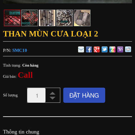
THAN MÙN CƯA LOẠI 2
P/N:
SMC10
Tình trạng:
Còn hàng
Call
Giá bán:
ĐẶT HÀNG
Số lượng
Thông tin chung