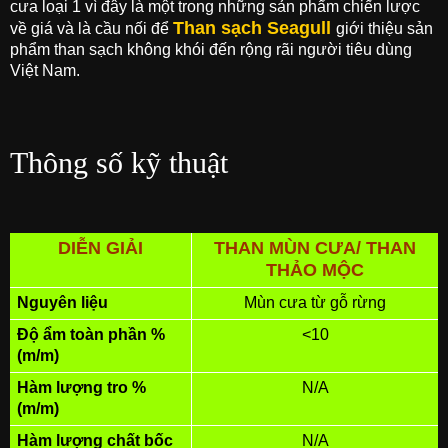
cưa loại 1 vì đây là một trong những sản phẩm chiến lược
Than sạch Seagull
về giá và là cầu nối để
giới thiệu sản
phẩm than sạch không khói đến rộng rãi người tiêu dùng
Việt Nam.
Thông số kỹ thuật
DIỄN GIẢI
THAN MÙN CƯA/ THAN
THẢO MỘC
Nguyên liệu
Mùn cưa từ gỗ rừng
Độ ẩm toàn phần %
<10
(m/m)
Hàm lượng tro %
N/A
(m/m)
Hàm lượng chất bốc
N/A