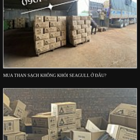
MUA THAN SẠCH KHÔNG KHÓI SEAGULL Ở ĐÂU?