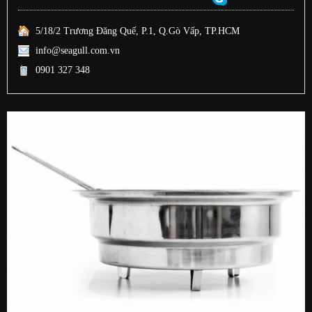
5/18/2 Trương Đăng Quế, P.1, Q.Gò Vấp, TP.HCM
info@seagull.com.vn
0901 327 348