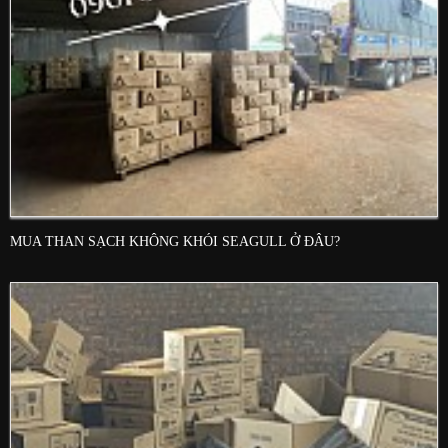
MUA THAN SẠCH KHÔNG KHÓI SEAGULL Ở ĐÂU?