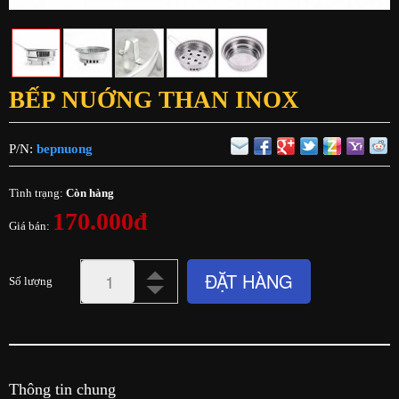
BẾP NUỚNG THAN INOX
P/N:
bepnuong
Tình trạng:
Còn hàng
170.000đ
Giá bán:
ĐẶT HÀNG
Số lượng
Thông tin chung