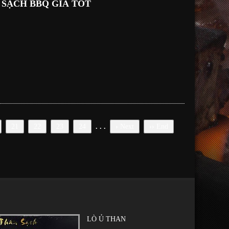
 SẠCH BBQ GIÁ TỐT
21
22
23
24
. . .
›
Next
››
End
LÒ Ủ THAN