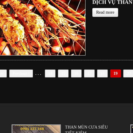
DỊCH VỤ THAN
Read more
t
‹‹
Previous
‹
. . .
14
15
16
17
18
19
20
THAN MÙN CƯA SIÊU