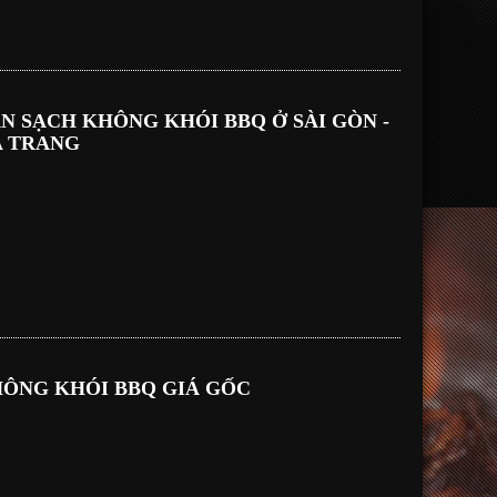
N SẠCH KHÔNG KHÓI BBQ Ở SÀI GÒN -
A TRANG
ÔNG KHÓI BBQ GIÁ GỐC