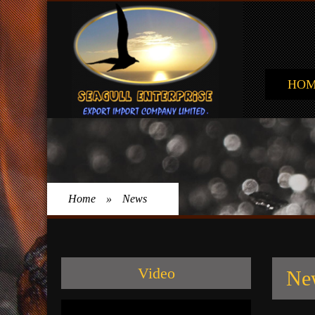
HO
Home
»
News
Video
Ne