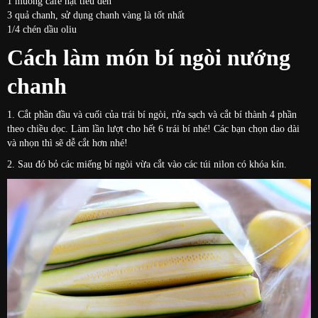
1 muỗng cafe hạt tiêu đen
3 quả chanh, sử dụng chanh vàng là tốt nhất
1/4 chén dầu oliu
Cách làm món bí ngòi nướng
chanh
1. Cắt phần đầu và cuối của trái bí ngòi, rửa sạch và cắt bí thành 4 phần
theo chiều dọc. Làm lần lượt cho hết 6 trái bí nhé! Các bạn chọn dao dài
và nhọn thì sẽ dễ cắt hơn nhé!
2. Sau đó bỏ các miếng bí ngòi vừa cắt vào các túi nilon có khóa kín.