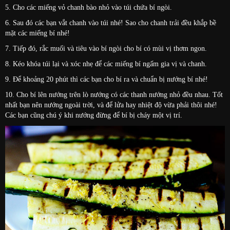
5. Cho các miếng vỏ chanh bào nhỏ vào túi chứa bí ngòi.
6. Sau đó các bạn vắt chanh vào túi nhé! Sao cho chanh trải đều khắp bề
mặt các miếng bí nhé!
7. Tiếp đó, rắc muối và tiêu vào bí ngòi cho bí có mùi vị thơm ngon.
8. Kéo khóa túi lại và xóc nhẹ để các miếng bí ngấm gia vị và chanh.
9. Để khoảng 20 phút thì các bạn cho bí ra và chuẩn bị nướng bí nhé!
10. Cho bí lên nướng trên lò nướng có các thanh nướng nhỏ đều nhau. Tốt
nhất bạn nên nướng ngoài trời, và để lửa hay nhiệt độ vừa phải thôi nhé!
Các bạn cũng chú ý khi nướng đừng để bí bị cháy một vị trí.