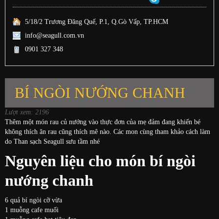
5/18/2 Trương Đăng Quế, P.1, Q.Gò Vấp, TP.HCM
info@seagull.com.vn
0901 327 348
BÍ NGÒI NƯỚNG CHANH
Lượt xem: 2196
Thêm một món rau củ nướng vào thực đơn của mẹ đảm đang khiến bé
không thích ăn rau cũng thích mê nào. Các mon cùng tham khảo cách làm
do Than sạch Seagull sưu tầm nhé
Nguyên liệu cho món bí ngòi
nướng chanh
6 quả bí ngòi cỡ vừa
1 muỗng cafe muối