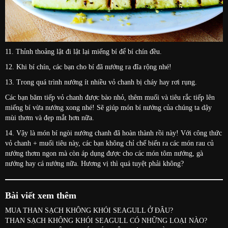
11. Thỉnh thoảng lật đi lật lại miếng bí để bí chín đều.
12. Khi bí chín, các bạn cho bí đã nướng ra đĩa rộng nhé!
13. Trong quá trình nướng ít nhiều vỏ chanh bị cháy hay rơi rụng.
Các bạn băm tiếp vỏ chanh được bào nhỏ, thêm muối và tiêu rắc tiếp lên
miếng bí vừa nướng xong nhé! Sẽ giúp món bí nướng của chúng ta dậy
mùi thơm và đẹp mắt hơn nữa.
14. Vậy là món bí ngòi nướng chanh đã hoàn thành rồi này! Với công thức
vỏ chanh + muối tiêu này, các bạn không chỉ chế biến ra các món rau củ
nướng thơm ngon mà còn áp dụng được cho các món tôm nướng, gà
nướng hay cá nướng nữa. Hương vị thì quá tuyệt phải không?
Bài viết xem thêm
MUA THAN SẠCH KHÔNG KHÓI SEAGULL Ở ĐÂU?
THAN SẠCH KHÔNG KHÓI SEAGULL CÓ NHỮNG LOẠI NÀO?