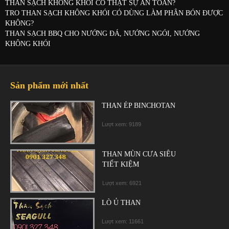
THAN SẠCH KHÔNG KHÓI CÓ THẬT SỰ AN TOÀN?
TRO THAN SẠCH KHÔNG KHÓI CÓ DÙNG LÀM PHÂN BÓN ĐƯỢC
KHÔNG?
THAN SẠCH BBQ CHO NƯỚNG ĐÁ, NƯỚNG NGÓI, NƯỚNG
KHÔNG KHÓI
Sản phẩm mới nhất
THAN ÉP BINCHOTAN
Lượt xem: 9189
THAN MÙN CƯA SIÊU
TIẾT KIỆM
Lượt xem: 6921
LÒ Ủ THAN
Lượt xem: 11661