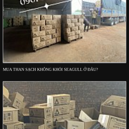
MUA THAN SẠCH KHÔNG KHÓI SEAGULL Ở ĐÂU?