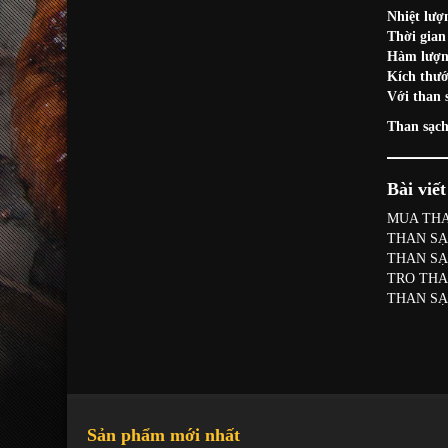
Nhiệt lượ
Thời gian
Hàm lượng
Kích thướ
Với than 
Than sạch
Bài viế
MUA THA
THAN SẠ
THAN SẠ
TRO THA
THAN SẠ
Sản phẩm mới nhất