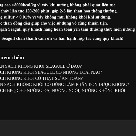
ng cao >8000kcal/kg vì vậy khi nướng không phải quạt liên tục.
 cháy liên tục 150-200 phút, gấp 2-3 lần than hoa thông thường.
 sulfur < 0.01% vì vậy không mùi không khói khi sử dụng.
c than đồng đều giúp cho việc sử dụng vô cùng thuận tiện.
sạch Seagull quý khách hàng hoàn toàn yên tâm thưởng thức món nướng 
 Seagull chân thành cảm ơn và hân hạnh hợp tác cùng quý khách!
t xem thêm
N SẠCH KHÔNG KHÓI SEAGULL Ở ĐÂU?
CH KHÔNG KHÓI SEAGULL CÓ NHỮNG LOẠI NÀO?
CH KHÔNG KHÓI CÓ THẬT SỰ AN TOÀN?
N SẠCH KHÔNG KHÓI CÓ DÙNG LÀM PHÂN BÓN ĐƯỢC KHÔNG?
CH BBQ CHO NƯỚNG ĐÁ, NƯỚNG NGÓI, NƯỚNG KHÔNG KHÓI