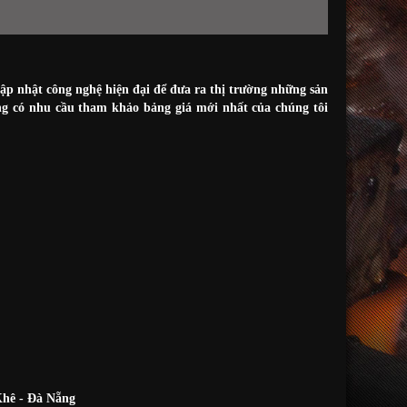
p nhật công nghệ hiện đại để đưa ra thị trường những sản
g có nhu cầu tham khảo bảng giá mới nhất của chúng tôi
hê - Đà Nẵng