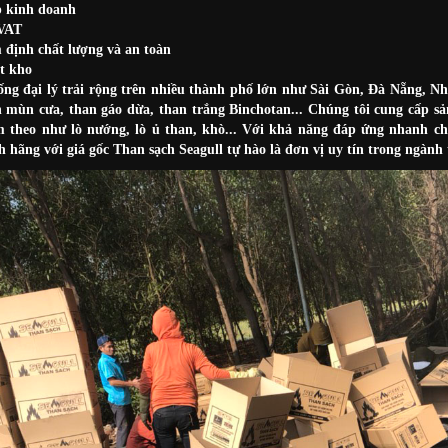
p kinh doanh
VAT
 định chất lượng và an toàn
t kho
ống đại lý trải rộng trên nhiều thành phố lớn như Sài Gòn, Đà Nẵng, 
 mùn cưa, than gáo dừa, than trắng Binchotan...
Chúng tôi cung cấp sả
theo như lò nướng, lò ủ than, khò... Với khả năng đáp ứng nhanh ch
 hãng với giá gốc Than sạch Seagull tự hào là đơn vị uy tín trong ngành 