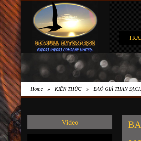
TRA
Home
»
KIẾN THỨC
»
BAÓ GIÁ THAN SẠC
Video
BA