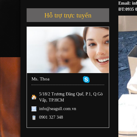
Email: in
ĐT:0935 0
Hỗ trợ trực tuyến
Ms. Thoa
5/18/2 Trương Đăng Quế, P.1, Q.Gò
Vấp, TP.HCM
info@seagull.com.vn
0901 327 348