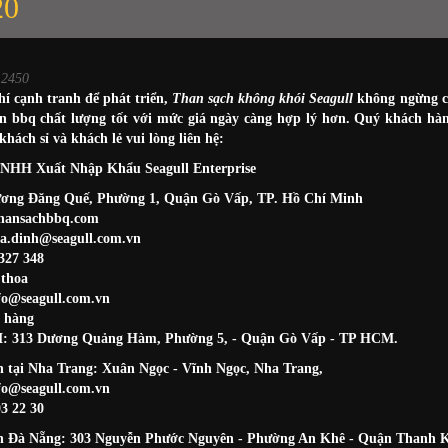
20
 2450
hí cạnh tranh để phát triển,
Than sạch không khói Seagull
không ngừng cậ
 bbq chất lượng tốt với mức giá ngày càng hợp lý hơn. Quý khách hàn
hách sỉ và khách lẻ vui lòng liên hệ:
TNHH Xuất Nhập Khẩu Seagull Enterprise
rương Đăng Quế, Phường 1, Quận Gò Vấp, TP. Hồ Chí Minh
hansachbbq.com
a.dinh@seagull.com.vn
327 348
.thoa
fo@seagull.com.vn
 hàng
 313 Dương Quảng Hàm, Phường 5, - Quận Gò Vấp - TP HCM.
 tại Nha Trang: Xuân Ngọc - Vĩnh Ngọc, Nha Trang,
fo@seagull.com.vn
3 22 30
h Đà Nẵng: 303 Nguyễn Phước Nguyên - Phường An Khê - Quận Thanh K