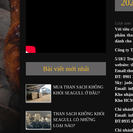
20
Lượt xem:
Với tiêu c
phẩm than
dành cho k
Công ty 
5/18/2 T
website:
t
Bài viết mới nhất
Email:tho
ĐT: 0901 
Sky: jade
MUA THAN SẠCH KHÔNG
Email: in
KHÓI SEAGULL Ở ĐÂU?
Kho nhận
Kho HCM:
Chi nhánh
THAN SẠCH KHÔNG KHÓI
Email: in
SEAGULL CÓ NHỮNG
ĐT:0935 0
LOẠI NÀO?
Chi nhán