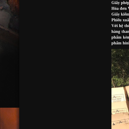
Giấy phé
Hóa đơn 
Giấy kiểm
Phiếu xuấ
Với hệ th
hàng than
phẩm kèm 
phẩm hính