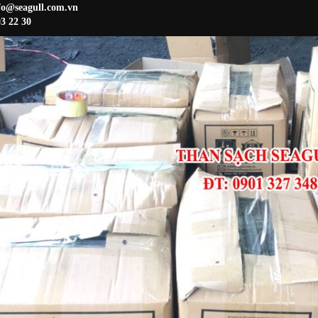
fo@seagull.com.vn
3 22 30