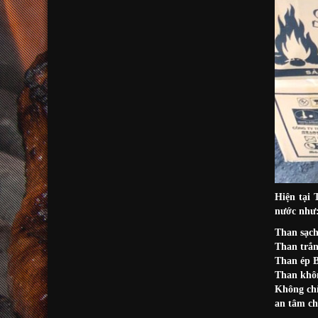
Hiện tại 
nước như
Than sạch
Than trắn
Than ép B
Than khô
Không chỉ
an tâm ch