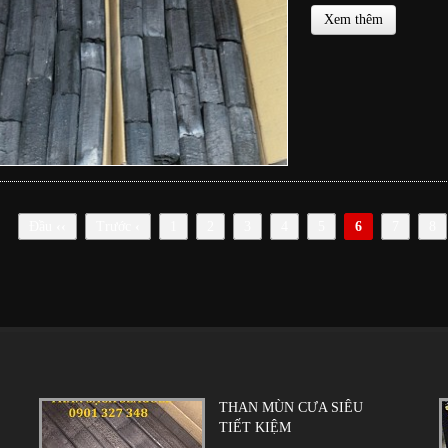
Xem thêm
Đầu
‹‹
Trước
‹
1
2
3
4
5
6
7
8
THAN MÙN CƯA SIÊU
TIẾT KIỆM