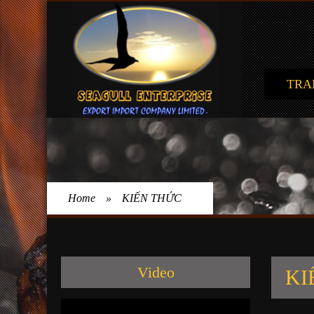
TRA
Home
»
KIẾN THỨC
Video
KI