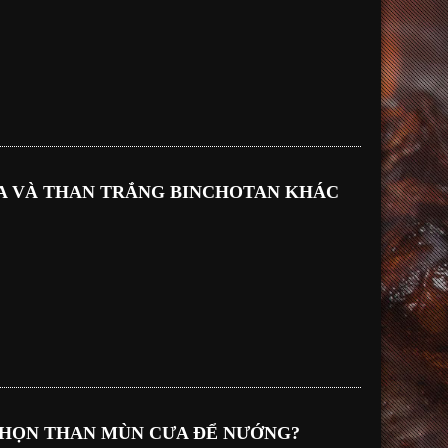
A VÀ THAN TRẮNG BINCHOTAN KHÁC
CHỌN THAN MÙN CƯA ĐỂ NƯỚNG?