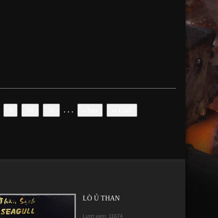
9
10
11
. . .
›
Sau
››
Cuối
LÒ Ủ THAN
Lượt xem: 11674