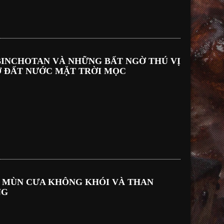
NCHOTAN VÀ NHỮNG BẤT NGỜ THÚ VỊ
̉ ĐẤT NƯỚC MẶT TRỜI MỌC
 MÙN CƯA KHÔNG KHÓI VÀ THAN
NG