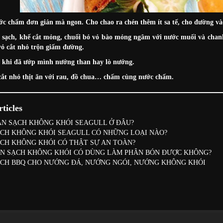
c chấm đơn giản mà ngon. Cho chao ra chén thêm ít sa tế, cho đường vào 
 sạch, khế cắt mỏng, chuối bỏ vỏ bào mỏng ngâm với nước muối và chanh 
vỏ cắt nhỏ trộn giấm đường.
u khi đã ướp mình nướng than hay lò nướng.
cắt nhỏ thịt ăn với rau, đồ chua… chấm cùng nước chấm.
ticles
N SẠCH KHÔNG KHÓI SEAGULL Ở ĐÂU?
CH KHÔNG KHÓI SEAGULL CÓ NHỮNG LOẠI NÀO?
CH KHÔNG KHÓI CÓ THẬT SỰ AN TOÀN?
N SẠCH KHÔNG KHÓI CÓ DÙNG LÀM PHÂN BÓN ĐƯỢC KHÔNG?
CH BBQ CHO NƯỚNG ĐÁ, NƯỚNG NGÓI, NƯỚNG KHÔNG KHÓI