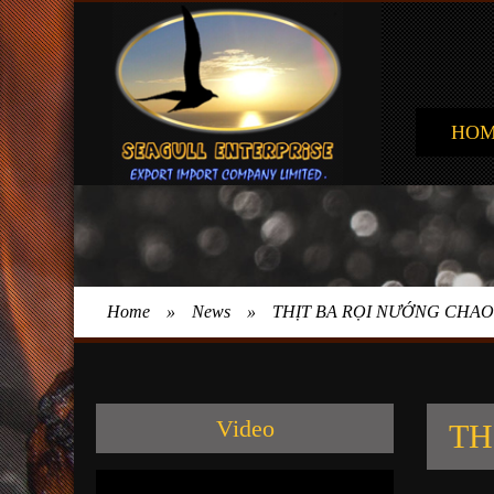
HO
Home
»
News
»
THỊT BA RỌI NƯỚNG CHAO
Video
TH