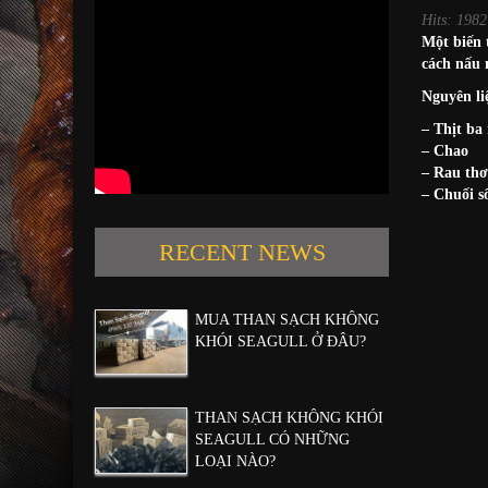
Hits: 1982
Một biến 
cách nấu 
Nguyên li
– Thịt ba 
– Chao
– Rau thơ
– Chuối s
RECENT NEWS
MUA THAN SẠCH KHÔNG
KHÓI SEAGULL Ở ĐÂU?
THAN SẠCH KHÔNG KHÓI
SEAGULL CÓ NHỮNG
LOẠI NÀO?