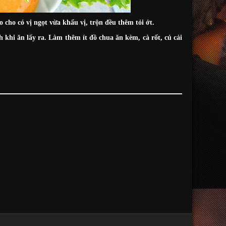
cho có vị ngọt vừa khẩu vị, trộn đều thêm tỏi ớt.
khi ăn lấy ra. Làm thêm ít đồ chua ăn kèm, cà rốt, củ cải