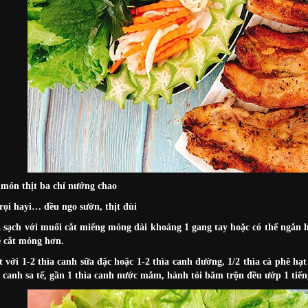
món thịt ba chỉ nướng chao
 rọi hayi… đều ngo sườn, thịt đùi
a sạch với muối cắt miếng mỏng dài khoảng 1 gang tay hoặc có thể ngắn 
ễ cắt mỏng hơn.
t với 1-2 thìa canh sữa đặc hoặc 1-2 thìa canh đường, 1/2 thìa cà phê hạ
a canh sa tế, gần 1 thìa canh nước mắm, hành tỏi băm trộn đều ướp 1 tiế