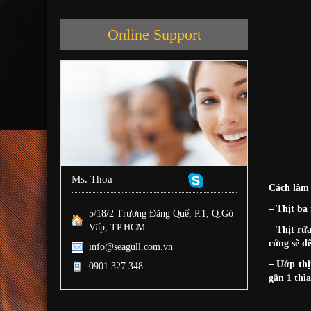
Online Support
Ms. Thoa
Cách làm 
– Thịt ba
5/18/2 Trương Đăng Quế, P.1, Q.Gò
Vấp, TP.HCM
– Thịt rử
cứng sẽ d
info@seagull.com.vn
– Ướp thị
0901 327 348
gần 1 thì