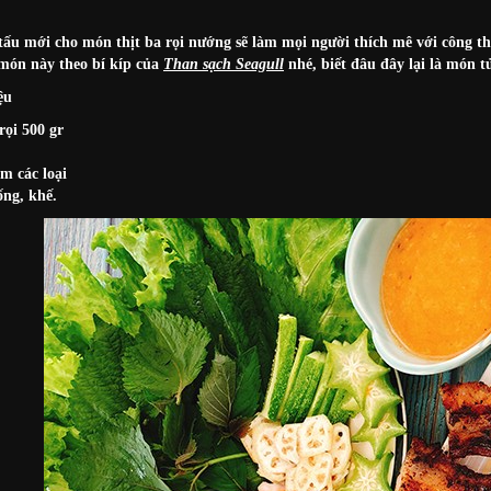
tấu mới cho món thịt ba rọi nướng sẽ làm mọi người thích mê với công 
món này theo bí kíp của
Than sạch Seagull
nhé, biết đâu đây lại là món t
ệu
rọi 500 gr
m các loại
ống, khế.