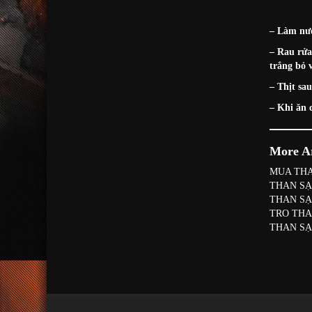
– Làm nướ
– Rau rửa
trắng bỏ 
– Thịt sa
– Khi ăn 
More Ar
MUA THA
THAN SẠ
THAN SẠ
TRO THA
THAN SẠ