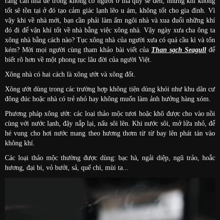
rằng căn nhà để trống không có người ở ma quỷ sẽ đến, những khí không
tốt sẽ tồn tại ở đó tạo cảm giác lạnh lẽo u ám, không tốt cho gia đình. Vì
vậy khi về nhà mới, bạn cần phải làm ấm ngôi nhà và xua đuổi những khí
đó đi để vận khí tốt về nhà bằng việc xông nhà. V
ậy ngày xưa cha ông ta
xông nhà bằng cách nào? Tục xông nhà của người xưa có quá cầu kì và tốn
kém? Mời mọi người cùng tham khảo bài viết của
Than sạch Seagull
để
biết rõ hơn về một phong tục lâu đời của người Việt.
Xông nhà có hai cách là xông ướt và xông đốt.
Xông ướt dùng trong các trường hợp không tiện dùng khói như khu dân cư
đông đúc hoặc nhà có trẻ nhỏ hay không muốn làm ảnh hưởng hàng xóm.
Phương pháp xông ướt: các loại thảo mộc tươi hoặc khô được cho vào nồi
cùng với nước lạnh, đậy nắp lại, nấu sôi lên. Khi nước sôi, mở lửa nhỏ, để
hé vung cho hơi nước mang theo hương thơm từ từ bay lên phát tán vào
không khí.
Các loại thảo mộc thường được dùng: bạc hà, ngải diệp, ngũ trảo, hoắc
hương, đại bi, vỏ bưởi, sả, quế chi, mùi ta...