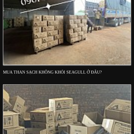
MUA THAN SẠCH KHÔNG KHÓI SEAGULL Ở ĐÂU?