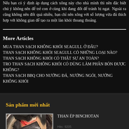
Nếu bạn có ý định áp dụng cách xông này cho nhà mình thì nên đặc biệt
chú ý không nên để trẻ con ở cùng khi đang đốt để tránh bị ngạt. Ngoài ra
cũng không nên đốt quá nhiều, bạn chỉ nên xông với số lượng vừa đủ thích
hợp với không gian để tạo ra một làn khói thoang thoảng.
More Articles
MUA THAN SẠCH KHÔNG KHÓI SEAGULL Ở ĐÂU?
THAN SẠCH KHÔNG KHÓI SEAGULL CÓ NHỮNG LOẠI NÀO?
THAN SẠCH KHÔNG KHÓI CÓ THẬT SỰ AN TOÀN?
TRO THAN SẠCH KHÔNG KHÓI CÓ DÙNG LÀM PHÂN BÓN ĐƯỢC
KHÔNG?
THAN SẠCH BBQ CHO NƯỚNG ĐÁ, NƯỚNG NGÓI, NƯỚNG
KHÔNG KHÓI
Sản phẩm mới nhất
THAN ÉP BINCHOTAN
Hits: 9205