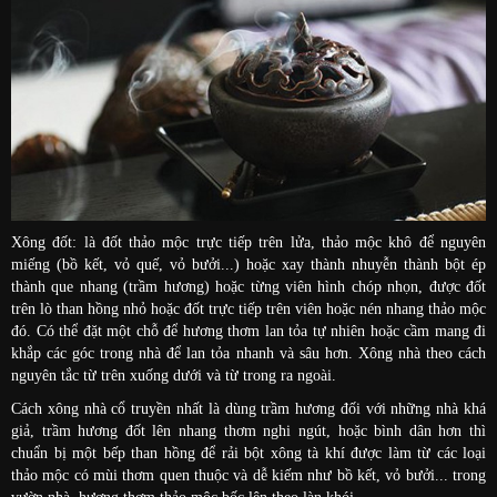
Xông đốt:
là đốt thảo mộc trực tiếp trên lửa, thảo mộc khô để nguyên
miếng (bồ kết, vỏ quế, vỏ bưởi...) hoặc xay thành nhuyễn thành bột ép
thành que nhang (trầm hương) hoặc từng viên hình chóp nhọn, được đốt
trên lò than hồng nhỏ hoặc đốt trực tiếp trên viên hoặc nén nhang thảo mộc
đó. Có thể đặt một chỗ để hương thơm lan tỏa tự nhiên hoặc cầm mang đi
khắp các góc trong nhà để lan tỏa nhanh và sâu hơn. Xông nhà theo cách
nguyên tắc từ trên xuống dưới và từ trong ra ngoài.
Cách xông nhà cổ truyền nhất là dùng trầm hương đối với những nhà khá
giả, trầm hương đốt lên nhang thơm nghi ngút, hoặc bình dân hơn thì
chuẩn bị một bếp than hồng để rải bột xông tà khí được làm từ các loại
thảo mộc có mùi thơm quen thuộc và dễ kiếm như bồ kết, vỏ bưởi... trong