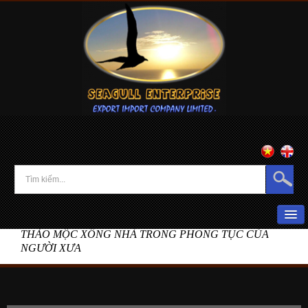
Home
»
News
»
THẢO MỘC XÔNG NHÀ TRONG PHONG TỤC CỦA
HOME
NGƯỜI XƯA
ABOUT US