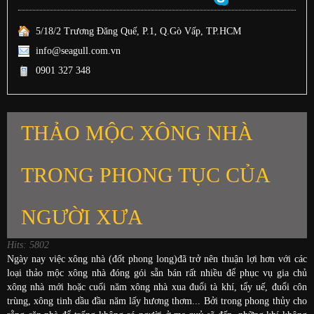
5/18/2 Trương Đăng Quế, P.1, Q.Gò Vấp, TP.HCM
info@seagull.com.vn
0901 327 348
THẢO MỘC XÔNG NHÀ
TRONG PHONG TỤC CỦA
NGƯỜI XƯA
Hits: 5802
Ngày nay việc xông nhà (đốt phong long)đã trở nên thuận lợi hơn với các
loại thảo mộc xông nhà đóng gói sẵn bán rất nhiều để phục vụ gia chủ
xông nhà mới hoặc cuối năm xông nhà xua đuổi tà khí, tẩy uế, đuổi côn
trùng, xông tinh dầu đầu năm lấy hương thơm...
Bởi trong phong thủy cho