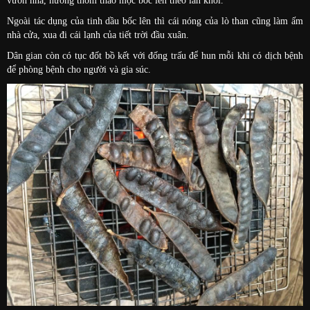
vườn nhà, hương thơm thảo mộc bốc lên theo làn khói.
Ngoài tác dụng của tinh dầu bốc lên thì cái nóng của lò than cũng làm ấm
nhà cửa, xua đi cái lạnh của tiết trời đầu xuân.
Dân gian còn có tục đốt bồ kết với đống trấu để hun mỗi khi có dịch bệnh
để phòng bệnh cho người và gia súc.