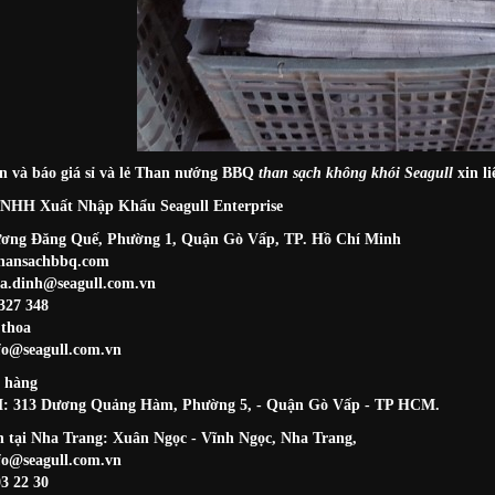
n và báo giá sỉ và lẻ Than nướng BBQ
than sạch không khói Seagull
xin li
TNHH Xuất Nhập Khẩu Seagull Enterprise
rương Đăng Quế, Phường 1, Quận Gò Vấp, TP. Hồ Chí Minh
hansachbbq.com
a.dinh@seagull.com.vn
327 348
.thoa
fo@seagull.com.vn
 hàng
 313 Dương Quảng Hàm, Phường 5, - Quận Gò Vấp - TP HCM.
 tại Nha Trang: Xuân Ngọc - Vĩnh Ngọc, Nha Trang,
fo@seagull.com.vn
3 22 30