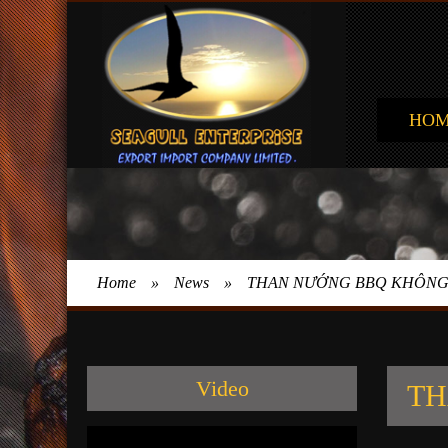
HO
Home
»
News
»
THAN NƯỚNG BBQ KHÔNG
Video
TH