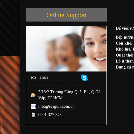
Online Support
Để việc s
Bếp nướng
Cồn khô/ g
Khò lửa/ 
Quạt thổi 
Lò ủ than
Dụng cụ n
Ms. Thoa
5/18/2 Trương Đăng Quế, P.1, Q.Gò
Vấp, TP.HCM
info@seagull.com.vn
0901 327 348