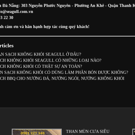
h Đà Nẵng: 303 Nguyễn Phước Nguyên - Phường An Khê - Quận Thanh K
fo@seagull.com.vn
3 22 30
h cảm ơn và hân hạnh hợp tác cùng quý khách!
ticles
N SẠCH KHÔNG KHÓI SEAGULL Ở ĐÂU?
CH KHÔNG KHÓI SEAGULL CÓ NHỮNG LOẠI NÀO?
CH KHÔNG KHÓI CÓ THẬT SỰ AN TOÀN?
N SẠCH KHÔNG KHÓI CÓ DÙNG LÀM PHÂN BÓN ĐƯỢC KHÔNG?
CH BBQ CHO NƯỚNG ĐÁ, NƯỚNG NGÓI, NƯỚNG KHÔNG KHÓI
THAN MÙN CƯA SIÊU