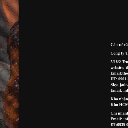
Cần tư vấ
Công ty 
5/18/2 T
website:
t
Email:tho
ĐT: 0901 
Sky: jade
Email: in
Kho nhận
Kho HCM:
Chi nhánh
Email: in
ĐT:0935 0