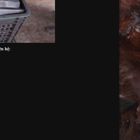
ên hệ: