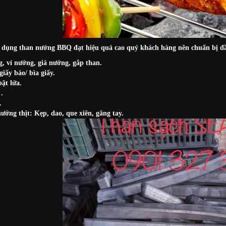
ử dụng than nướng BBQ đạt hiệu quả cao quý khách hàng nên chuẩn bị đầ
, vỉ nướng, giá nướng, gắp than.
iấy báo/ bìa giấy.
bật lửa.
.
.
ướng thịt: Kẹp, dao, que xiên, găng tay.