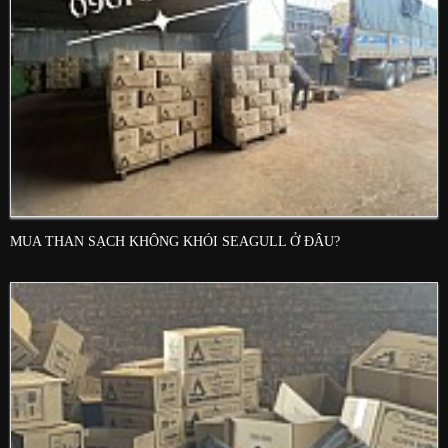
MUA THAN SẠCH KHÔNG KHÓI SEAGULL Ở ĐÂU?