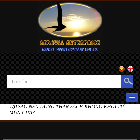
Home
»
News
»
TẠI SAO NÊN DÙNG THAN SẠCH KHÔNG KHÓI TỪ
HOME
MÙN CƯA?
ABOUT US