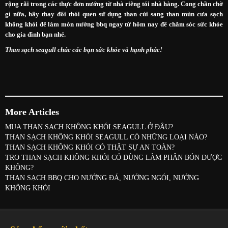
rộng rãi trong các thực đơn nướng từ nhà riêng tói nhà hàng. Cong chần chờ
gì nữa, hãy thay đổi thói quen sử dụng than củi sang than mùn cưa sạch
không khói để làm món nướng bbq ngay từ hôm nay để chăm sóc sức khỏe
cho gia đình bạn nhé.
Than sạch seagull chúc các bạn sức khỏe và hạnh phúc!
More Articles
MUA THAN SẠCH KHÔNG KHÓI SEAGULL Ở ĐÂU?
THAN SẠCH KHÔNG KHÓI SEAGULL CÓ NHỮNG LOẠI NÀO?
THAN SẠCH KHÔNG KHÓI CÓ THẬT SỰ AN TOÀN?
TRO THAN SẠCH KHÔNG KHÓI CÓ DÙNG LÀM PHÂN BÓN ĐƯỢC
KHÔNG?
THAN SẠCH BBQ CHO NƯỚNG ĐÁ, NƯỚNG NGÓI, NƯỚNG
KHÔNG KHÓI