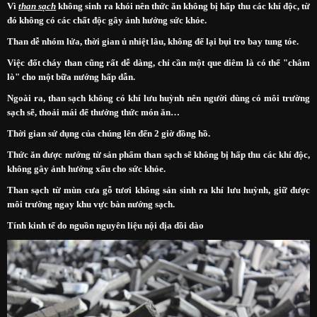
Vì
than sạch
không sinh ra khói nên thức ăn không bị hấp thu các khí độc, từ
đó không có các chất độc gây ảnh hưởng sức khỏe.
Than dễ nhóm lửa, thời gian ủ nhiệt lâu, không để lại bụi tro bay tung tóe.
Việc đốt cháy than cũng rất dễ dàng, chỉ cần một que diêm là có thể "châm
lò" cho một bữa nướng hấp dẫn.
Ngoài ra, than sạch không có khí lưu huỳnh nên người dùng có môi trường
sạch sẽ, thoải mái để thưởng thức món ăn…
Thời gian sử dụng của chúng lên đến 2 giờ đồng hồ.
Thức ăn được nướng từ sản phẩm than sạch sẽ không bị hấp thu các khí độc,
không gây ảnh hưởng xấu cho sức khỏe.
Than sạch từ mùn cưa gỗ tươi không sản sinh ra khí lưu huỳnh, giữ được
môi trường ngay khu vực bàn nướng sạch.
Tính kinh tế do nguồn nguyên liệu nội địa dồi dào