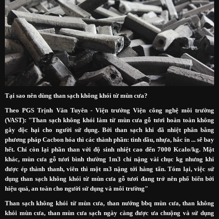
Tại sao nên dùng than sạch không khói từ mùn cưa?
Theo PGS Trịnh Văn Tuyên - Viện trưởng Viện công nghệ môi trường
(VAST): "Than sạch không khói làm từ mùn cưa gỗ tươi hoàn toàn không
gây độc hại cho người sử dụng. Bởi than sạch khi đã nhiệt phân bằng
phương pháp Cacbon hóa thì các thành phần: tinh dầu, nhựa, hắc ín ... sẽ bay
hết. Chỉ còn lại phần than với độ sinh nhiệt cao đến 7000 Kcalo/kg. Mặt
khác, mùn cưa gỗ tươi bình thường 1m3 chỉ nặng vài chục kg nhưng khi
được ép thành thanh, viên thì một m3 nặng tới hàng tấn. Tóm lại, việc sử
dụng than sạch không khói từ mùn cưa gỗ tươi đang trở nên phổ biến bởi
hiệu quả, an toàn cho người sử dụng và môi trường"
Than sạch không khói từ mùn cưa, than nướng bbq mùn cưa, than không
khói mùn cưa, than mùn cưa sạch ngày càng được ưa chuộng và sử dụng