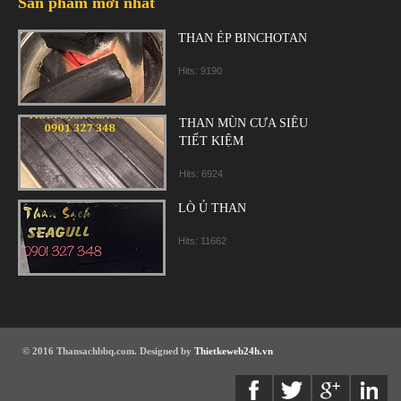
Sản phẩm mới nhất
THAN ÉP BINCHOTAN
Hits: 9190
THAN MÙN CƯA SIÊU
TIẾT KIỆM
Hits: 6924
LÒ Ủ THAN
Hits: 11662
© 2016 Thansachbbq.com. Designed by
Thietkeweb24h.vn