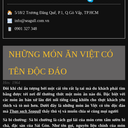
5/18/2 Trương Đăng Quế, P.1, Q.Gò Vấp, TP.HCM
info@seagull.com.vn
0901 327 348
NHỮNG MÓN ĂN VIỆT CÓ
TÊN ĐỘC ĐÁO
Hits: 1964
Đôi khi chỉ ấn tượng bởi một cái tên rất lạ tai mà du khách phải tìm
bằng được tới nơi để thưởng thức một món ăn nào đó. Đặc biệt với
các món ăn bản xứ lâu đời nổi tiếng càng khiến cho thực khách yêu
thích và tò mò hơn. Dưới đây là những món ăn Việt có tên độc đáo
mà
Than sạch Seagull
thấy thú vị và muốn chia sẻ cùng mọi người
Sà bì chưởng: Sà bì chưởng là cách gọi lái của món cơm tấm sườn bì
chả, đặc sản của Sài Gòn. Như tên gọi, nguyên liệu chính của món