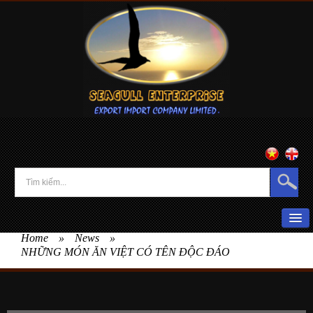
Home
»
News
»
HOME
NHỮNG MÓN ĂN VIỆT CÓ TÊN ĐỘC ĐÁO
ABOUT US