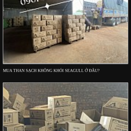
MUA THAN SẠCH KHÔNG KHÓI SEAGULL Ở ĐÂU?