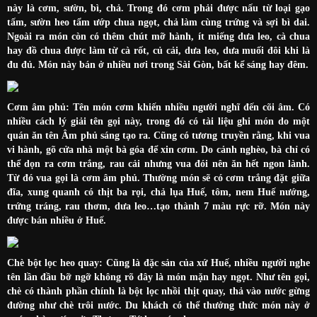
này là cơm, sườn, bì, chả. Trong đó cơm phải được nấu từ loại gạo
tấm, sườn heo tẩm ướp chua ngọt, chả làm cùng trứng và sợi bì dai.
Ngoài ra món còn có thêm chút mỡ hành, ít miếng dưa leo, cà chua
hay đồ chua được làm từ cà rốt, củ cải, dưa leo, dưa muối đôi khi là
đu đủ. Món này bán ở nhiều nơi trong Sài Gòn, bất kể sáng hay đêm.
Cơm âm phủ: Tên món cơm khiến nhiều người nghĩ đến cõi âm. Có
nhiều cách lý giải tên gọi này, trong đó có tài liệu ghi món do một
quán ăn tên Âm phủ sáng tạo ra. Cũng có tương truyền rằng, khi vua
vi hành, gõ cửa nhà một bà góa để xin cơm. Do cảnh nghèo, bà chỉ có
thể dọn ra cơm trắng, rau cải nhưng vua đói nên ăn hết ngon lành.
Từ đó vua gọi là cơm âm phủ. Thường món sẽ có cơm trắng đặt giữa
đĩa, xung quanh có thịt ba rọi, chả lụa Huế, tôm, nem Huế nướng,
trứng tráng, rau thơm, dưa leo…tạo thành 7 màu rực rỡ. Món này
được bán nhiều ở Huế.
Chè bột lọc heo quay: Cũng là đặc sản của xứ Huế, nhiều người nghe
tên lần đầu bỡ ngỡ không rõ đây là món mặn hay ngọt. Như tên gọi,
chè có thành phần chính là bột lọc nhồi thịt quay, thả vào nước gừng
đường như chè trôi nước. Du khách có thể thưởng thức món này ở