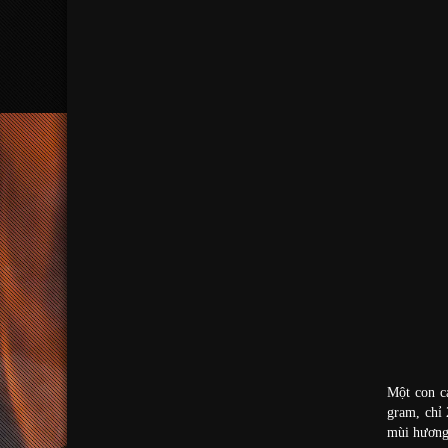
Một con c
gram, chỉ 
mùi hương