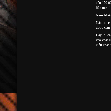
đến 170.00
liền mới đ
Nấm Matsu
Nấm matsu
được xem l
Đây là loạ
vào chất l
kiểu khác 