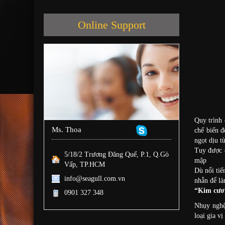
Online Support
Quy trình 
Ms. Thoa
chế biến đ
ngọt dịu t
Tuy được đ
5/18/2 Trương Đăng Quế, P.1, Q.Gò
mập
Vấp, TP.HCM
Dù nổi tiế
info@seagull.com.vn
nhẫn để là
“Kim cươn
0901 327 348
Nhụy nghệ 
loại gia v