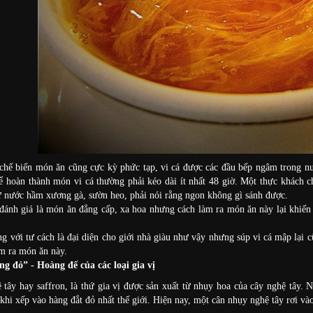
chế biến món ăn cũng cực kỳ phức tạp, vi cá được các đầu bếp ngâm trong nư
ể hoàn thành món vi cá thường phải kéo dài ít nhất 48 giờ. Một thực khách 
ừ nước hầm xương gà, sườn heo, phải nói rằng ngon không gì sánh được.
ánh giá là món ăn đẳng cấp, xa hoa nhưng cách làm ra món ăn này lại khiến n
ng với tư cách là đại diện cho giới nhà giàu như vậy nhưng súp vi cá mập lại c
m ra món ăn này.
g đỏ” - Hoàng đế của các loại gia vị
tây hay saffron, là thứ gia vị được sản xuất từ nhụy hoa của cây nghệ tây
ị khi xếp vào hàng đắt đỏ nhất thế giới. Hiện nay, một cân nhụy nghệ tây rơi