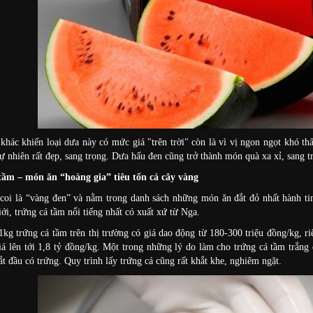
khác khiến loại dưa này có mức giá "trên trời" còn là vì vị ngon ngọt khó th
ự nhiên rất đẹp, sang trọng. Dưa hấu đen cũng trở thành món quà xa xỉ, sang tr
tầm – món ăn “hoàng gia” tiêu tốn cả cây vàng
oi là “vàng đen” và nằm trong danh sách những món ăn đắt đỏ nhất hành tin
iới, trứng cá tầm nổi tiếng nhất có xuất xứ từ Nga.
1kg trứng cá tầm trên thị trường có giá dao động từ 180-300 triệu đồng/kg, r
iá lên tới 1,8 tỷ đồng/kg. Một trong những lý do làm cho trứng cá tầm trắng 
ắt đầu có trứng. Quy trình lấy trứng cá cũng rất khắt khe, nghiêm ngặt.