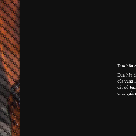
Dưa hấu đ
Dưa hấu đe
của vùng 
đắt đỏ bậ
chục quả, 