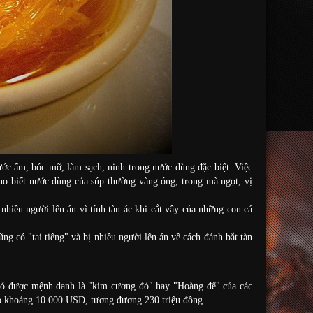
ớc ấm, bóc mỡ, làm sạch, ninh trong nước dùng đặc biệt. Việc
cho biết nước dùng của súp thường vàng óng, trong mà ngọt, vị
hiều người lên án vì tính tàn ác khi cắt vây của những con cá
ũng có "tai tiếng" và bị nhiều người lên án về cách đánh bắt tàn
. Nó được mệnh danh là "kim cương đỏ" hay "Hoàng đế" của các
 vào khoảng 10.000 USD, tương đương 230 triệu đồng.