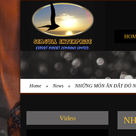
HO
Home
»
News
»
NHỮNG MÓN ĂN ĐẮT ĐỎ N
Video
NH