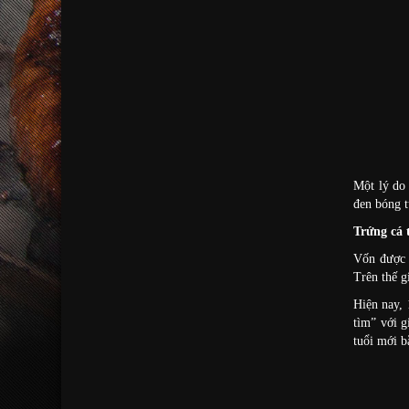
Một lý do 
đen bóng t
Trứng cá 
Vốn được c
Trên thế g
Hiện nay, 
tìm” với g
tuổi mới b