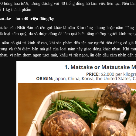
0 bông hoa tươi, tương đương với 40 tiếng đồng hồ làm việc liên tục. Nếu làm
ủ 1 kg thành phẩm.
take – hơn 40 triệu đồng/kg
take của Nhật Bản có tên gọi khác là nấm Kim tùng nhung hoặc nấm Tùng n
à loại nấm quý, đa số được dùng để làm quà biếu tặng những người kính trọng
i nấm có giá trị kinh tế cao, khi sản phẩm đến tận tay người tiêu dùng có 
ượng và thời điểm bán mà giá của loại nấm này giao động khác nhau. Khi mua
nhau, vị nấm thơm ngon tươi mát, khẩu vị rất ngon, ăn đến đâu cảm nhận đến 