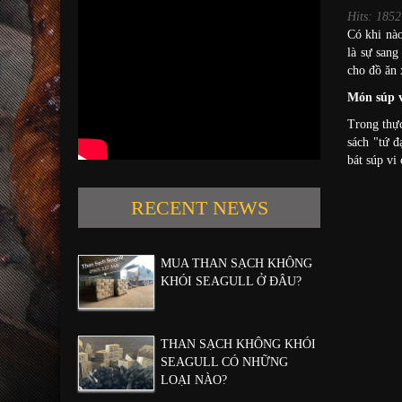
Hits: 1852
Có khi nào
là sự san
cho đồ ăn 
Món súp v
Trong thự
sách "tứ 
bát súp vi
RECENT NEWS
MUA THAN SẠCH KHÔNG
KHÓI SEAGULL Ở ĐÂU?
THAN SẠCH KHÔNG KHÓI
SEAGULL CÓ NHỮNG
LOẠI NÀO?