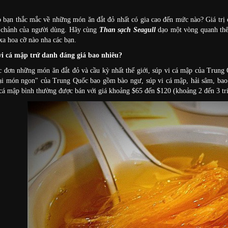
 bạn thắc mắc về những món ăn đắt đỏ nhất có gia cao đến mức nào? Giá trị 
g chảnh của người dùng. Hãy cùng
Than sạch Seagull
dạo một vòng quanh thế 
xa hoa cỡ nào nha các bạn.
i cá mập trứ danh đáng giá bao nhiêu?
c đơn những món ăn đắt đỏ và cầu kỳ nhất thế giới, súp vi cá mập của Trung
đại món ngon" của Trung Quốc bao gồm bào ngư, súp vi cá mập, hải sâm, bao 
 cá mập bình thường được bán với giá khoảng $65 đến $120 (khoảng 2 đến 3 t