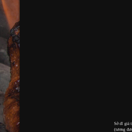
Sở dĩ giá 
(tương đươ