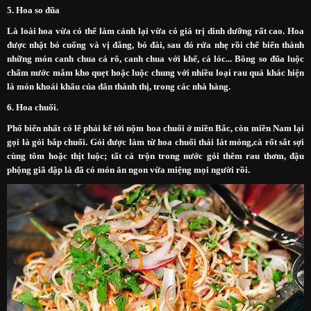
5. Hoa so đũa
Là loài hoa vừa có thể làm cảnh lại vừa có giá trị dinh dưỡng rất cao. Hoa
được nhặt bỏ cuống và vị đắng, bỏ đài, sau đó rửa nhẹ rồi chế biến thành
những món canh chua cá rô, canh chua với khế, cá lóc... Bông so đũa luộc
chấm nước mắm kho quẹt hoặc luộc chung với nhiều loại rau quả khác hiện
là món khoái khẩu của dân thành thị, trong các nhà hàng.
6. Hoa chuối.
Phổ biến nhất có lẽ phải kể tới nộm hoa chuối ở miền Bắc, còn miền Nam lại
gọi là gỏi bắp chuối. Gỏi được làm từ hoa chuối thái lát mỏng,cà rốt sắt sợi
cùng tôm hoặc thịt luộc; tất cả trộn trong nước gỏi thêm rau thơm, đậu
phộng giã dập là đã có món ăn ngon vừa miệng mọi người rồi.