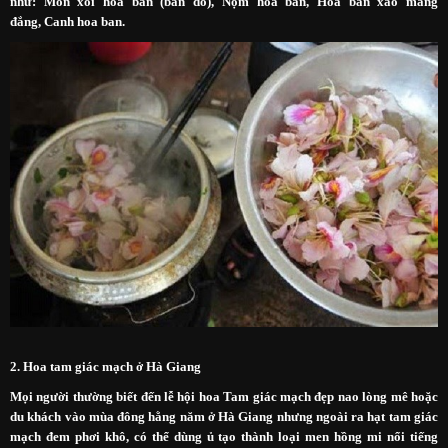
như: Món xôi hoa ban (ban đồ), Nộm hoa ban, Hoa ban xào măng
đắng, Canh hoa ban.
2. Hoa tam giác mạch ở Hà Giang
Mọi người thường biết đến lễ hội hoa Tam giác mạch đẹp nao lòng mê hoặc
du khách vào mùa đông hằng năm ở Hà Giang nhưng ngoài ra hạt tam giác
mạch đem phơi khô, có thể dùng ủ tạo thành loại men hồng mi nổi tiếng