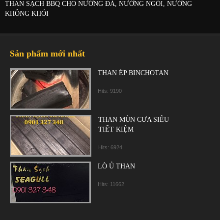
THAN SẠCH BBQ CHO NƯỚNG ĐÁ, NƯỚNG NGÓI, NƯỚNG
KHÔNG KHÓI
Sản phẩm mới nhất
THAN ÉP BINCHOTAN
Hits: 9190
THAN MÙN CƯA SIÊU
TIẾT KIỆM
Hits: 6924
LÒ Ủ THAN
Hits: 11662