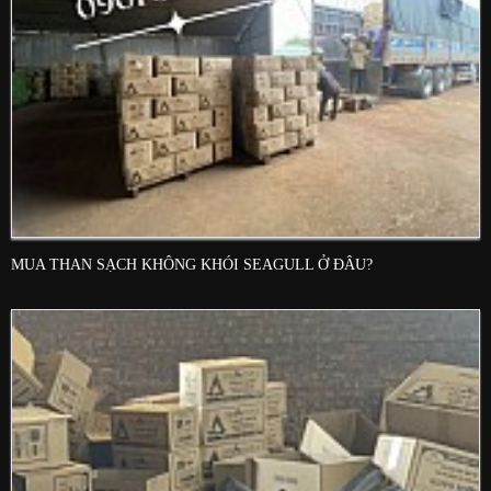
MUA THAN SẠCH KHÔNG KHÓI SEAGULL Ở ĐÂU?