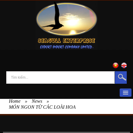
Home
»
News
»
HOME
MÓN NGON TỪ CÁC LOÀI HOA
ABOUT US