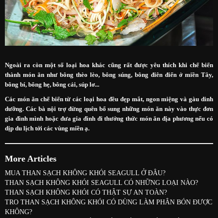
Ngoài ra còn một số loại hoa khác cũng rất được yêu thích khi chế biến
thành món ăn như bông thèo lèo, bông súng, bông điên điển ở miền Tây,
bông bí, bông hẹ, bông cải, súp lơ...
Các món ăn chế biến từ các loại hoa đều đẹp mắt, ngon miệng và gàu dinh
dưỡng. Các bà nội trợ đừng quên bổ sung những món ăn này vào thực đơn
gia đình mình hoặc đưa gia đình đi thưởng thức món ăn địa phương nếu có
dịp du lịch tới các vùng miền ạ.
More Articles
MUA THAN SẠCH KHÔNG KHÓI SEAGULL Ở ĐÂU?
THAN SẠCH KHÔNG KHÓI SEAGULL CÓ NHỮNG LOẠI NÀO?
THAN SẠCH KHÔNG KHÓI CÓ THẬT SỰ AN TOÀN?
TRO THAN SẠCH KHÔNG KHÓI CÓ DÙNG LÀM PHÂN BÓN ĐƯỢC
KHÔNG?