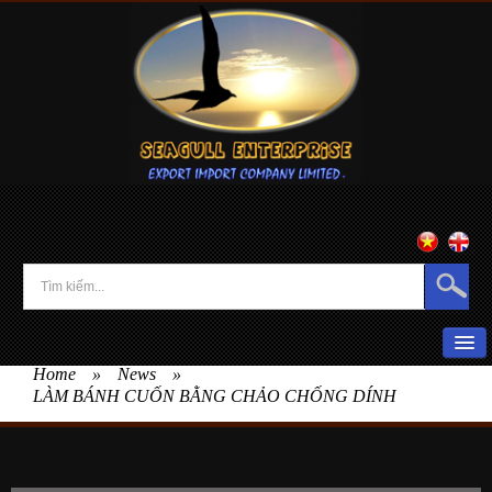
Home
»
News
»
HOME
LÀM BÁNH CUỐN BẰNG CHẢO CHỐNG DÍNH
ABOUT US