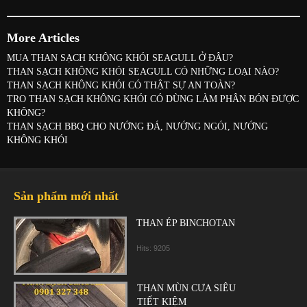
More Articles
MUA THAN SẠCH KHÔNG KHÓI SEAGULL Ở ĐÂU?
THAN SẠCH KHÔNG KHÓI SEAGULL CÓ NHỮNG LOẠI NÀO?
THAN SẠCH KHÔNG KHÓI CÓ THẬT SỰ AN TOÀN?
TRO THAN SẠCH KHÔNG KHÓI CÓ DÙNG LÀM PHÂN BÓN ĐƯỢC
KHÔNG?
THAN SẠCH BBQ CHO NƯỚNG ĐÁ, NƯỚNG NGÓI, NƯỚNG
KHÔNG KHÓI
Sản phẩm mới nhất
THAN ÉP BINCHOTAN
Hits: 9205
THAN MÙN CƯA SIÊU
TIẾT KIỆM