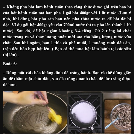
– Không pha bột làm bánh cuốn theo công thức được ghi trên bao bì
của bột bánh cuốn mà bạn pha 1 gói bột 400gr với 1 lít nước. (Lưu ý
nhỏ, khi dùng bột pha sẵn bạn nên pha thừa nước ra để bột đỡ bị
đặc. Ví dụ gói bột 400gr yêu cầu 700ml nước thì ta pha lên thành 1 lít
nước). Sau đó, để bột ngâm khoảng 3-4 tiếng. Cứ 2 tiếng lại chắt
nước trong ra và thay lượng nước mới sao cho bằng lượng nước vừa
chắt. Sau khi ngâm, bạn 1 thìa cà phê muối, 1 muỗng canh dầu ăn,
trộn đều hỗn hợp bột lên. ( Bạn có thể mua bột làm bánh tại các siêu
thị lớn) .
Bước 6:
– Dùng một cái chảo không dính để tráng bánh. Bạn có thể dùng giấy
ăn để thấm một chút dầu, sau đó tráng quanh chảo để lúc tráng được
dễ hơn.