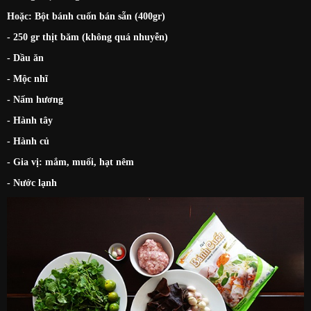
Hoặc: Bột bánh cuốn bán sẵn (400gr)
- 250 gr thịt băm (không quá nhuyễn)
- Dầu ăn
- Mộc nhĩ
- Nấm hương
- Hành tây
- Hành củ
- Gia vị: mắm, muối, hạt nêm
- Nước lạnh