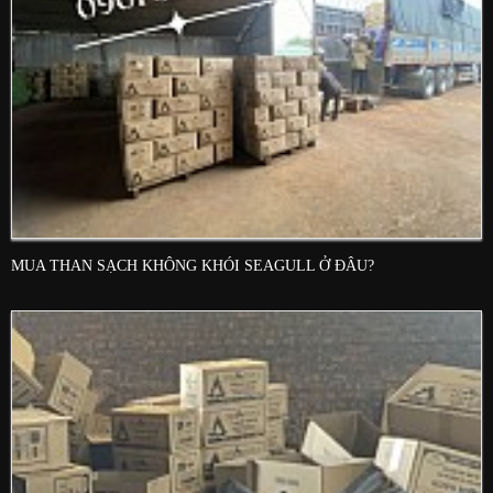
MUA THAN SẠCH KHÔNG KHÓI SEAGULL Ở ĐÂU?