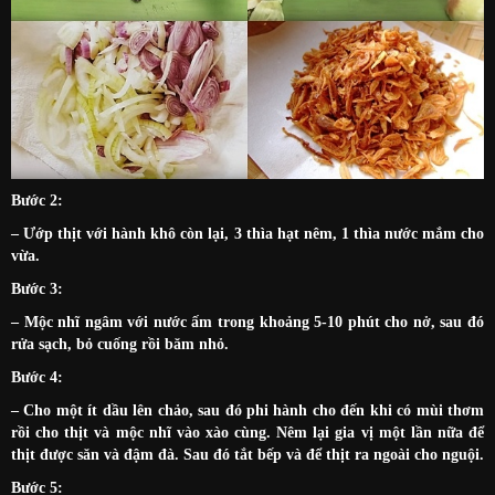
Bước 2:
– Ướp thịt với hành khô còn lại, 3 thìa hạt nêm, 1 thìa nước mắm cho
vừa.
Bước 3:
– Mộc nhĩ ngâm với nước ấm trong khoảng 5-10 phút cho nở, sau đó
rửa sạch, bỏ cuống rồi băm nhỏ.
Bước 4:
– Cho một ít dầu lên chảo, sau đó phi hành cho đến khi có mùi thơm
rồi cho thịt và mộc nhĩ vào xào cùng. Nêm lại gia vị một lần nữa để
thịt được săn và đậm đà. Sau đó tắt bếp và để thịt ra ngoài cho nguội.
Bước 5: