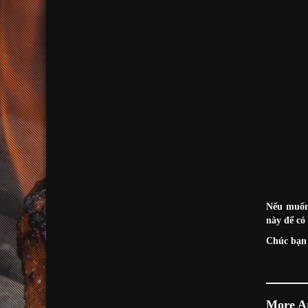
Nếu muốn
này để có
Chúc bạn 
More Ar