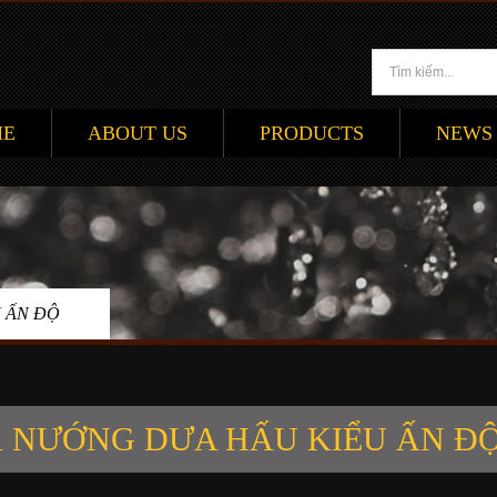
ME
ABOUT US
PRODUCTS
NEWS
 ẤN ĐỘ
 NƯỚNG DƯA HẤU KIỂU ẤN Đ