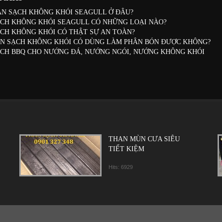
N SẠCH KHÔNG KHÓI SEAGULL Ở ĐÂU?
CH KHÔNG KHÓI SEAGULL CÓ NHỮNG LOẠI NÀO?
CH KHÔNG KHÓI CÓ THẬT SỰ AN TOÀN?
N SẠCH KHÔNG KHÓI CÓ DÙNG LÀM PHÂN BÓN ĐƯỢC KHÔNG?
CH BBQ CHO NƯỚNG ĐÁ, NƯỚNG NGÓI, NƯỚNG KHÔNG KHÓI
THAN MÙN CƯA SIÊU
TIẾT KIỆM
Hits: 6929