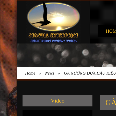
HO
Home
»
News
»
GÀ NƯỚNG DƯA HẤU KIỂU
Video
GÀ