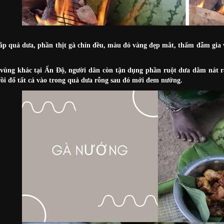
p quả dưa, phần thịt gà chín đều, màu đỏ vàng đẹp mắt, thấm đẫm gia 
vùng khác tại Ấn Độ, người dân còn tận dụng phần ruột dưa dằm nát ra
rồi đổ tất cả vào trong quả dưa rỗng sau đó mới đem nướng.