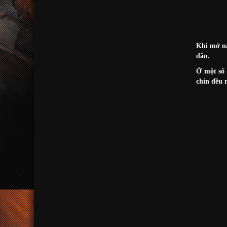
Khi mở nắ
dẫn.
Ở một số 
chín đều 