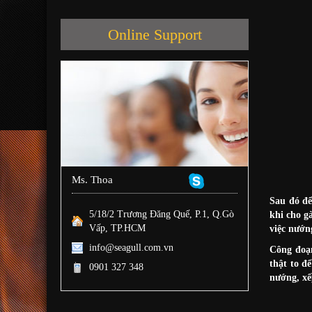
Online Support
Ms. Thoa
Sau đó để
5/18/2 Trương Đăng Quế, P.1, Q.Gò
khi cho g
Vấp, TP.HCM
việc nướn
info@seagull.com.vn
Công đoạn
thật to đ
0901 327 348
nướng, xế