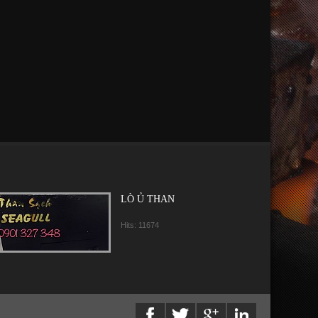
LÒ Ủ THAN
Hits: 11674