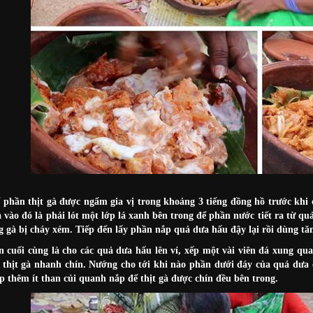
 phần thịt gà được ngấm gia vị trong khoảng 3 tiếng đồng hồ trước khi
à vào đó là phải lót một lớp lá xanh bên trong để phần nước tiết ra từ q
g gà bị cháy xém. Tiếp đến lấy phần nắp quả dưa hấu đậy lại rồi dùng tă
 cuối cùng là cho các quả dưa hấu lên vỉ, xếp một vài viên đá xung qu
ể thịt gà nhanh chín. Nướng cho tới khi nào phần dưới đáy của quả dưa
p thêm ít than củi quanh nắp để thịt gà được chín đều bên trong.