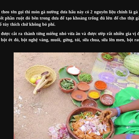
theo tên gọi thì món gà nướng dưa hấu này có 2 nguyên liệu chính là g
hết phần ruột đỏ bên trong dưa để tạo khoảng trống đủ lớn để cho thịt g
tố tùy thích chứ không bỏ phí.
ẽ được cắt ra thành từng miếng nhỏ vừa ăn và được ướp rất nhiều gia vị 
 bột ớt đỏ, bột nghệ vàng, muối, gừng, tỏi, sữa chua, sữa lên men, bột r