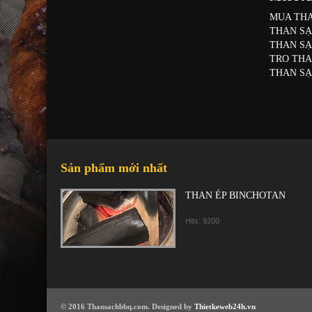
MUA THA
THAN SẠ
THAN SẠ
TRO THA
THAN SẠ
Sản phẩm mới nhất
THAN ÉP BINCHOTAN
Hits: 9200
© 2016 Thansachbbq.com. Designed by
Thietkeweb24h.vn