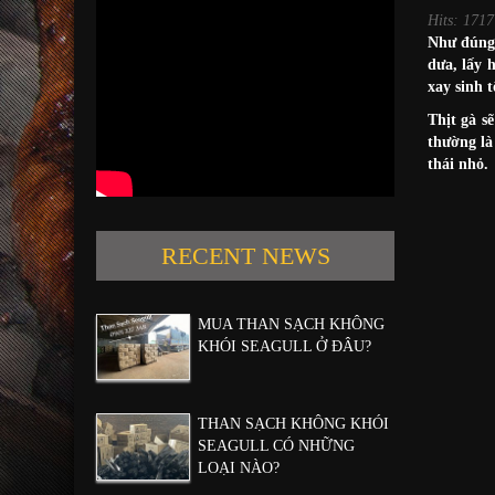
Hits: 1717
Như đúng 
dưa, lấy 
xay sinh 
Thịt gà s
thường là
thái nhỏ.
RECENT NEWS
MUA THAN SẠCH KHÔNG
KHÓI SEAGULL Ở ĐÂU?
THAN SẠCH KHÔNG KHÓI
SEAGULL CÓ NHỮNG
LOẠI NÀO?