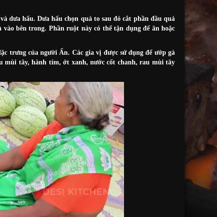
à và dưa hấu. Dưa hấu chọn quả to sau đó cắt phần đầu quả
à vào bên trong. Phần ruột này có thể tận dụng để ăn hoặc
đặc trưng của người Ấn. Các gia vị được sử dụng để ướp gà
au mùi tây, hành tím, ớt xanh, nước cốt chanh, rau mùi tây