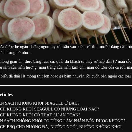
ũa được bẻ ngắn chừng ngón tay rồi xâu vào xiên, cà tím, mướp đắng cắt trò
thành từng bó nhỏ…
hông gian ẩm thực bằng rau, củ, quả, du khách sẽ thấy sự hấp dẫn từ màu sắ
u sẫm của nấm hương, màu trắng của nấm kim chi, màu đỏ tươi của cà rốt, mà
biến đã thái lát mỏng thịt lợn hoặc gà băm nhuyễn rồi cuốn bên ngoài các loại
ticles
N SẠCH KHÔNG KHÓI SEAGULL Ở ĐÂU?
CH KHÔNG KHÓI SEAGULL CÓ NHỮNG LOẠI NÀO?
CH KHÔNG KHÓI CÓ THẬT SỰ AN TOÀN?
N SẠCH KHÔNG KHÓI CÓ DÙNG LÀM PHÂN BÓN ĐƯỢC KHÔNG?
CH BBQ CHO NƯỚNG ĐÁ, NƯỚNG NGÓI, NƯỚNG KHÔNG KHÓI