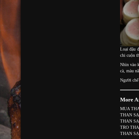
Loại đậu đ
chi cuộn 
Nhìn vào k
cà, màu nâ
Người chế 
More Ar
MUA THA
THAN SẠ
THAN SẠ
TRO THA
THAN SẠ