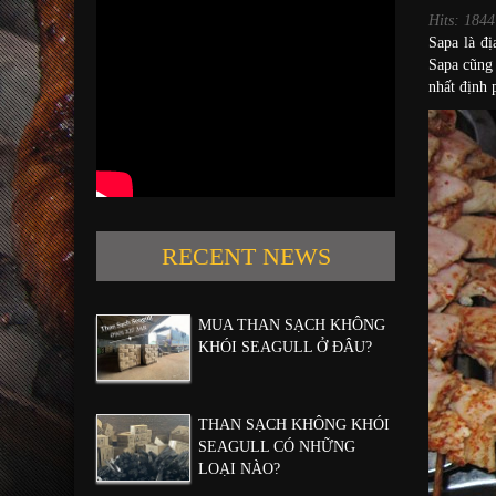
Hits: 1844
Sapa là đị
Sapa cũng
nhất định 
RECENT NEWS
MUA THAN SẠCH KHÔNG
KHÓI SEAGULL Ở ĐÂU?
THAN SẠCH KHÔNG KHÓI
SEAGULL CÓ NHỮNG
LOẠI NÀO?