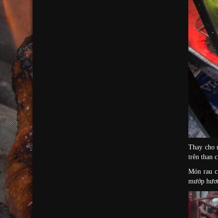
Thay cho n
trên than c
Món rau c
mướp hư