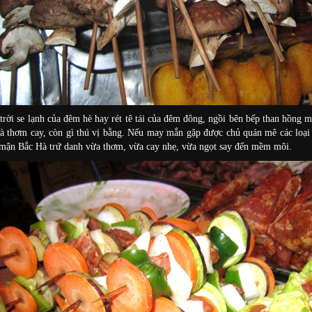
 trời se lạnh của đêm hè hay rét tê tái của đêm đông, ngồi bên bếp than hồn
à thơm cay, còn gì thú vị bằng. Nếu may mắn gặp được chủ quán mê các loại 
mận Bắc Hà trứ danh vừa thơm, vừa cay nhẹ, vừa ngọt say đến mềm môi.