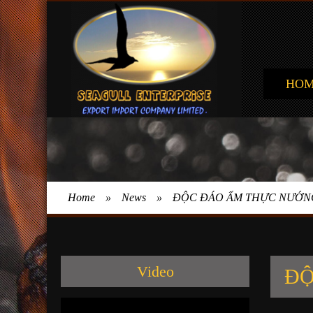
HO
Home
»
News
»
ĐỘC ĐÁO ẨM THỰC NƯỚN
Video
ĐỘ