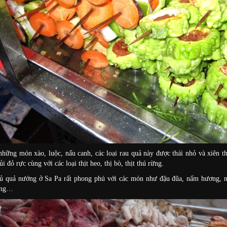
hững món xào, luộc, nấu canh, các loại rau quả này được thái nhỏ và xiên t
ủi đỏ rực cùng với các loại thịt heo, thị bò, thịt thú rừng.
ủ quả nướng ở Sa Pa rất phong phú với các món như đậu đũa, nấm hương, nấm
ơng…