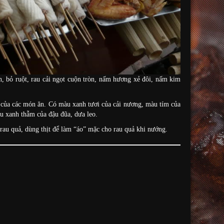
n, bỏ ruột, rau cải ngọt cuộn tròn, nấm hương xẻ đôi, nấm kim
c của các món ăn. Có màu xanh tươi của cải nương, màu tím của
u xanh thẫm của đậu đũa, dưa leo.
 rau quả, dùng thịt để làm “áo” mặc cho rau quả khi nướng.