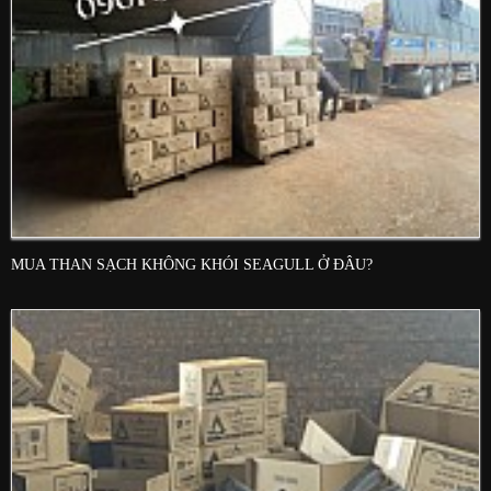
MUA THAN SẠCH KHÔNG KHÓI SEAGULL Ở ĐÂU?