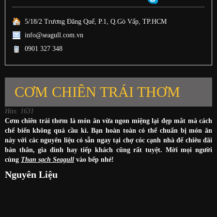
5/18/2 Trương Đăng Quế, P.1, Q.Gò Vấp, TP.HCM
info@seagull.com.vn
0901 327 348
CƠM CHIÊN TRÁI THƠM
Hits: 1631
Cơm chiên trái thơm là món ăn vừa ngon miệng lại đẹp mắt mà cách
chế biến không quá cầu kì. Bạn hoàn toàn có thể chuẩn bị món ăn
này với các nguyên liệu có sẵn ngay tại chợ cóc cạnh nhà để chiêu đãi
bản thân, gia đình hay tiếp khách cũng rất tuyệt. Mời mọi người
cùng
Than sạch Seagull
vào bếp nhé!
Nguyên Liệu