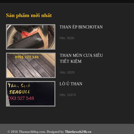
Sản phẩm mới nhất
THAN ÉP BINCHOTAN
Hits: 9200
THAN MÙN CƯA SIÊU
TIẾT KIỆM
Hits: 6929
LÒ Ủ THAN
Hits: 11674
© 2016 Thansachbbq.com. Designed by
Thietkeweb24h.vn