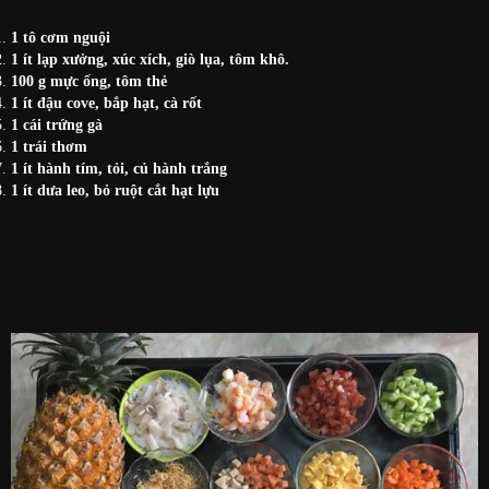
1 tô
cơm nguội
1 ít
lạp xưởng, xúc xích, giò lụa, tôm khô.
100 g
mực ống, tôm thẻ
1 ít
đậu cove, bắp hạt, cà rốt
1 cái
trứng gà
1
trái thơm
1 ít
hành tím, tỏi, củ hành trắng
1 ít
dưa leo, bỏ ruột cắt hạt lựu