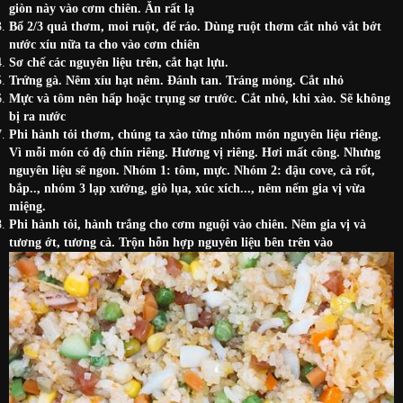
giòn này vào cơm chiên. Ăn rất lạ
Bổ 2/3 quả thơm, moi ruột, để ráo. Dùng ruột thơm cắt nhỏ vắt bớt
nước xíu nữa ta cho vào cơm chiên
Sơ chế các nguyên liệu trên, cắt hạt lựu.
Trứng gà. Nêm xíu hạt nêm. Đánh tan. Tráng mỏng. Cắt nhỏ
Mực và tôm nên hấp hoặc trụng sơ trước. Cắt nhỏ, khi xào. Sẽ không
bị ra nước
Phi hành tỏi thơm, chúng ta xào từng nhóm món nguyên liệu riêng.
Vì mỗi món có độ chín riêng. Hương vị riêng. Hơi mất công. Nhưng
nguyên liệu sẽ ngon. Nhóm 1: tôm, mực. Nhóm 2: đậu cove, cà rốt,
bắp.., nhóm 3 lạp xưởng, giò lụa, xúc xích..., nêm nếm gia vị vừa
miệng.
Phi hành tỏi, hành trắng cho cơm nguội vào chiên. Nêm gia vị và
tương ớt, tương cà. Trộn hỗn hợp nguyên liệu bên trên vào