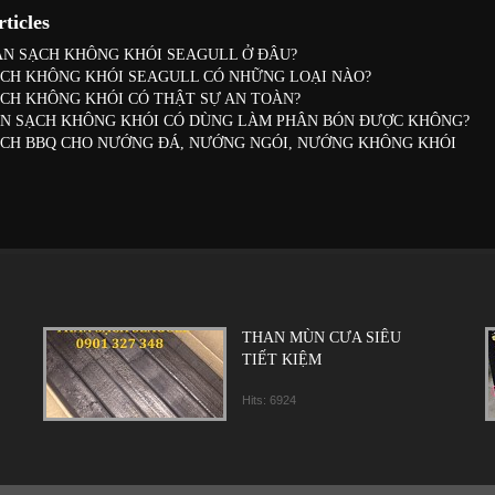
ticles
N SẠCH KHÔNG KHÓI SEAGULL Ở ĐÂU?
CH KHÔNG KHÓI SEAGULL CÓ NHỮNG LOẠI NÀO?
CH KHÔNG KHÓI CÓ THẬT SỰ AN TOÀN?
N SẠCH KHÔNG KHÓI CÓ DÙNG LÀM PHÂN BÓN ĐƯỢC KHÔNG?
CH BBQ CHO NƯỚNG ĐÁ, NƯỚNG NGÓI, NƯỚNG KHÔNG KHÓI
THAN MÙN CƯA SIÊU
TIẾT KIỆM
Hits: 6924