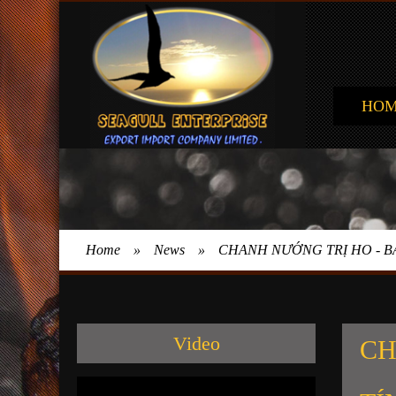
HO
Home
»
News
»
CHANH NƯỚNG TRỊ HO - B
Video
CH