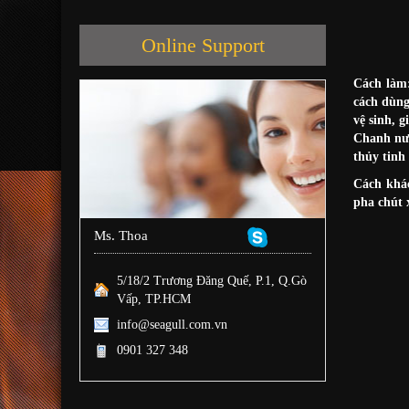
Online Support
Cách làm:
cách dùng
vệ sinh, g
Chanh nướ
thủy tinh
Cách khác
pha chút 
Ms. Thoa
5/18/2 Trương Đăng Quế, P.1, Q.Gò
Vấp, TP.HCM
info@seagull.com.vn
0901 327 348