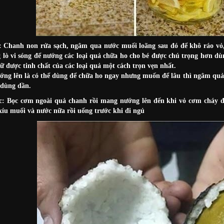
 Chanh non rửa sạch, ngâm qua nước muối loãng sau đó để khô ráo vỏ, 
 lò vi sóng để nướng các loại quả chữa ho cho bé được chú trọng hơn d
iữ được tinh chất của các loại quả một cách trọn vẹn nhất.
ng lên là có thể dùng để chữa ho ngay nhưng muốn để lâu thì ngâm quả
 dùng dần.
: Bọc cơm ngoài quả chanh rồi mang nướng lên đến khi vỏ cơm cháy đen 
xíu muối và nước nữa rồi uống trước khi đi ngủ