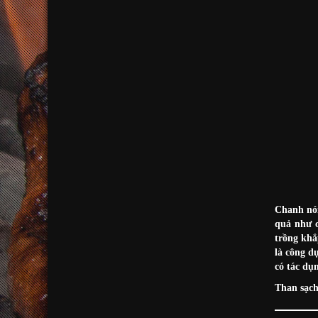
Chanh nói
quả như c
trồng khắ
là công d
có tác dụ
Than sạc