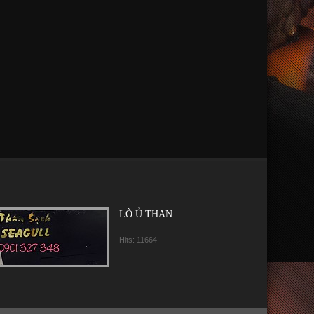
LÒ Ủ THAN
Hits: 11664