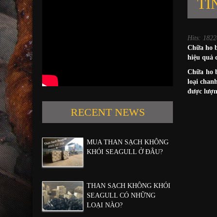
TÍ
Hits: 1822
Chữa ho b
hiệu quả 
Chữa ho b
loại chan
được lượn
RECENT NEWS
MUA THAN SẠCH KHÔNG
KHÓI SEAGULL Ở ĐÂU?
THAN SẠCH KHÔNG KHÓI
SEAGULL CÓ NHỮNG
LOẠI NÀO?