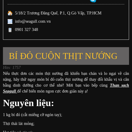
5/18/2 Trương Đăng Quế, P.1, Q.Gò Vấp, TP.HCM
info@seagull.com.vn
0901 327 348
BÍ ĐỎ CUỘN THỊT NƯỚNG
Hits: 1757
Nếu thực đơn các món thịt nướng đã khiến bạn chán và lo ngại về cân
nặng, hãy thử ngay món bí đỏ cuốn thịt nướng để thay đổi khẩu vị và cân
bằng dinh dưỡng cho cơ thể nhé! Mời bạn vào bếp cùng
Than sạch
Seagull
để chế biến món ngon cực đơn giản này ạ!
Nguyên liệu:
1 kg bí đỏ (cắt miếng cỡ ngón tay);
Thịt thái lát mỏng;