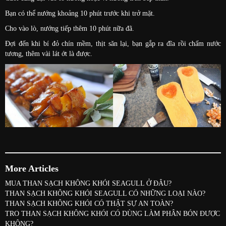
Bạn có thể nướng khoảng 10 phút trước khi trở mặt.
Cho vào lò, nướng tiếp thêm 10 phút nữa đã.
Đợi đến khi bí đỏ chín mềm, thịt săn lại, bạn gắp ra đĩa rồi chấm nước
tương, thêm vài lát ớt là được.
More Articles
MUA THAN SẠCH KHÔNG KHÓI SEAGULL Ở ĐÂU?
THAN SẠCH KHÔNG KHÓI SEAGULL CÓ NHỮNG LOẠI NÀO?
THAN SẠCH KHÔNG KHÓI CÓ THẬT SỰ AN TOÀN?
TRO THAN SẠCH KHÔNG KHÓI CÓ DÙNG LÀM PHÂN BÓN ĐƯỢC
KHÔNG?