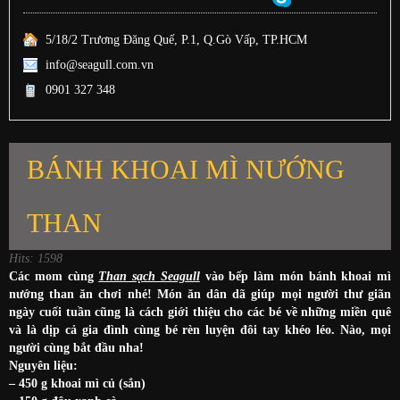
5/18/2 Trương Đăng Quế, P.1, Q.Gò Vấp, TP.HCM
info@seagull.com.vn
0901 327 348
BÁNH KHOAI MÌ NƯỚNG
THAN
Hits: 1598
Các mom cùng
Than sạch Seagull
vào bếp làm món bánh khoai mì
nướng than ăn chơi nhé! Món ăn dân dã giúp mọi người thư giãn
ngày cuối tuần cũng là cách giới thiệu cho các bé về những miền quê
và là dịp cả gia đình cùng bé rèn luyện đôi tay khéo léo. Nào, mọi
người cùng bắt đầu nha!
Nguyên liệu:
– 450 g khoai mì củ (sắn)