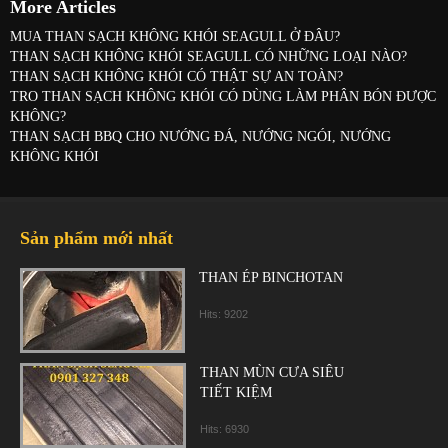
More Articles
MUA THAN SẠCH KHÔNG KHÓI SEAGULL Ở ĐÂU?
THAN SẠCH KHÔNG KHÓI SEAGULL CÓ NHỮNG LOẠI NÀO?
THAN SẠCH KHÔNG KHÓI CÓ THẬT SỰ AN TOÀN?
TRO THAN SẠCH KHÔNG KHÓI CÓ DÙNG LÀM PHÂN BÓN ĐƯỢC
KHÔNG?
THAN SẠCH BBQ CHO NƯỚNG ĐÁ, NƯỚNG NGÓI, NƯỚNG
KHÔNG KHÓI
Sản phẩm mới nhất
THAN ÉP BINCHOTAN
Hits: 9202
THAN MÙN CƯA SIÊU
TIẾT KIỆM
Hits: 6930