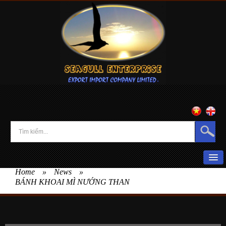
Home
»
News
»
HOME
BÁNH KHOAI MÌ NƯỚNG THAN
ABOUT US