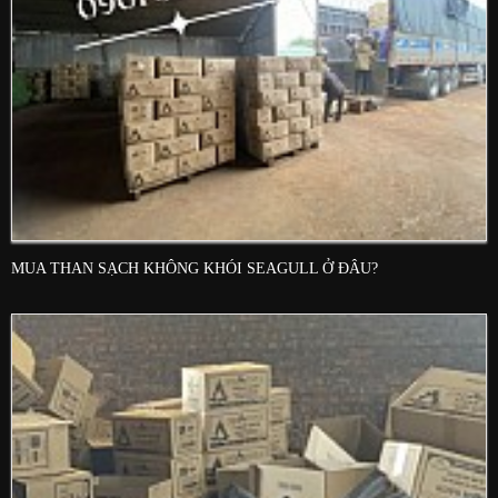
MUA THAN SẠCH KHÔNG KHÓI SEAGULL Ở ĐÂU?