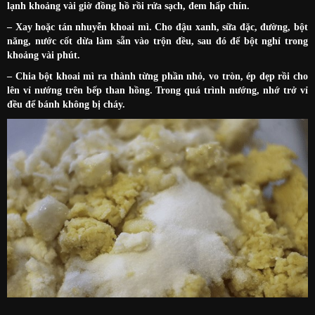
lạnh khoảng vài giờ đồng hồ rồi rửa sạch, đem hấp chín.
– Xay hoặc tán nhuyễn khoai mì. Cho đậu xanh, sữa đặc, đường, bột
năng, nước cốt dừa làm sẵn vào trộn đều, sau đó để bột nghỉ trong
khoảng vài phút.
– Chia bột khoai mì ra thành từng phần nhỏ, vo tròn, ép dẹp rồi cho
lên vỉ nướng trên bếp than hồng. Trong quá trình nướng, nhớ trở vỉ
đều để bánh không bị cháy.