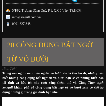
5/18/2 Trương Đăng Quế, P.1, Q.Gò Vấp, TP.HCM
info@seagull.com.vn
0901 327 348
20 CÔNG DỤNG BẤT NGỜ
TỪ VỎ BƯỞI
Hits: 2204
Trong suy nghĩ của nhiều người vỏ bưởi chỉ là thứ bỏ đi, nhưng nếu
biết những công dụng bất ngờ từ vỏ bưởi bạn sẽ có những biến hóa
tài tình và hữu ích cho cuộc sống thêm thú vị. Cùng
Than sạch
Seagull
khám phá 20 công dụng bất ngờ từ vỏ bưởi xem có thể áp
dụng những gì trong gia đình bạn nhé!