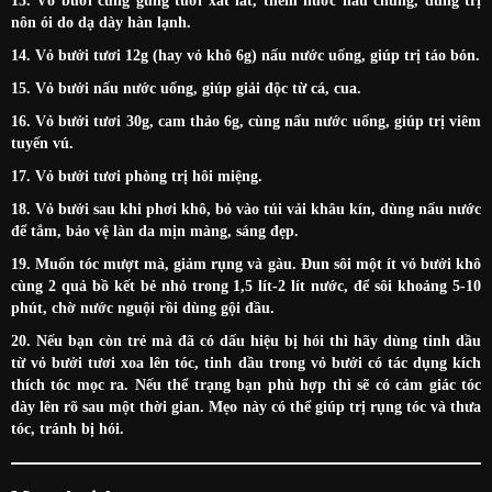
13. Vỏ bưởi cùng gừng tươi xắt lát, thêm nước nấu chung, dùng trị
nôn ói do dạ dày hàn lạnh.
14. Vỏ bưởi tươi 12g (hay vỏ khô 6g) nấu nước uống, giúp trị táo bón.
15. Vỏ bưởi nấu nước uống, giúp giải độc từ cá, cua.
16. Vỏ bưởi tươi 30g, cam thảo 6g, cùng nấu nước uống, giúp trị viêm
tuyến vú.
17. Vỏ bưởi tươi phòng trị hôi miệng.
18. Vỏ bưởi sau khi phơi khô, bỏ vào túi vải khâu kín, dùng nấu nước
để tắm, bảo vệ làn da mịn màng, sáng đẹp.
19. Muốn tóc mượt mà, giảm rụng và gàu. Đun sôi một ít vỏ bưởi khô
cùng 2 quả bồ kết bẻ nhỏ trong 1,5 lít-2 lít nước, để sôi khoảng 5-10
phút, chờ nước nguội rồi dùng gội đầu.
20. Nếu bạn còn trẻ mà đã có dấu hiệu bị hói thì hãy dùng tinh dầu
từ vỏ bưởi tươi xoa lên tóc, tinh dầu trong vỏ bưởi có tác dụng kích
thích tóc mọc ra. Nếu thể trạng bạn phù hợp thì sẽ có cảm giác tóc
dày lên rõ sau một thời gian. Mẹo này có thể giúp trị rụng tóc và thưa
tóc, tránh bị hói.