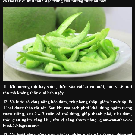
có thể tẩy đi mùi tanh đặc trưng của những thức ăn này.
11. Khi nướng thịt hay sườn, thêm vào vài lát vỏ bưởi, mùi vị sẽ tươi
tắn mà không thấy quá béo ngậy.
12. Vỏ bưởi có công năng hóa đàm, trừ phong thấp, giảm huyết áp, là
1 loại dược thảo rất tốt. Sau khi rửa sạch phơi khô, dùng ngâm trong
rượu trắng, sau 2 – 3 tuần có thể dùng, giúp thanh phế, tiêu đàm,
thời gian ngâm càng lâu, tửu vị càng thơm nồng. giam-can-nho-vo-
buoi-2-blogtamsuvn