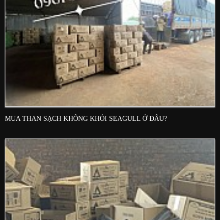
MUA THAN SẠCH KHÔNG KHÓI SEAGULL Ở ĐÂU?