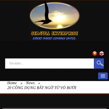
Home
»
News
»
HOME
20 CÔNG DỤNG BẤT NGỜ TỪ VỎ BƯỞI
ABOUT US