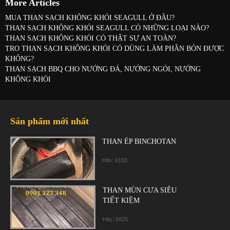
More Articles
MUA THAN SẠCH KHÔNG KHÓI SEAGULL Ở ĐÂU?
THAN SẠCH KHÔNG KHÓI SEAGULL CÓ NHỮNG LOẠI NÀO?
THAN SẠCH KHÔNG KHÓI CÓ THẬT SỰ AN TOÀN?
TRO THAN SẠCH KHÔNG KHÓI CÓ DÙNG LÀM PHÂN BÓN ĐƯỢC
KHÔNG?
THAN SẠCH BBQ CHO NƯỚNG ĐÁ, NƯỚNG NGÓI, NƯỚNG
KHÔNG KHÓI
Sản phẩm mới nhất
THAN ÉP BINCHOTAN
Hits: 9193
THAN MÙN CƯA SIÊU
TIẾT KIỆM
Hits: 6925