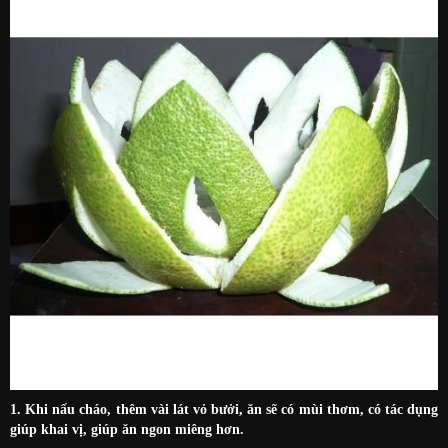
1. Khi nấu cháo, thêm vài lát vỏ bưởi, ăn sẽ có mùi thơm, có tác dụng
giúp khai vị, giúp ăn ngon miêng hơn.