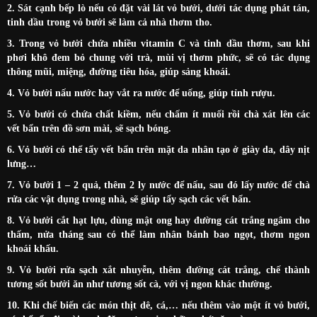
2. Sát cạnh bếp lò nếu có đặt vài lát vỏ bưởi, dưới tác dụng phát tán,
tinh dầu trong vỏ bưởi sẽ làm cả nhà thơm tho.
3. Trong vỏ bưởi chứa nhiều vitamin C và tinh dầu thơm, sau khi
phơi khô đem bỏ chung với trà, mùi vị thơm phức, sẽ có tác dụng
thông mũi, miệng, đường tiêu hóa, giúp sảng khoái.
4. Vỏ bưởi nấu nước hay vắt ra nước để uống, giúp tỉnh rượu.
5. Vỏ bưởi có chứa chất kiềm, nếu chấm ít muối rồi chà xát lên các
vết bẩn trên đồ sơn mài, sẽ sạch bóng.
6. Vỏ bưởi có thể tẩy vết bẩn trên mặt da nhân tạo ở giày da, dây nịt
lưng…
7. Vỏ bưởi 1 – 2 quả, thêm 2 ly nước để nấu, sau đó lấy nước để chà
rửa các vật dụng trong nhà, sẽ giúp tẩy sạch các vết bẩn.
8. Vỏ bưởi cắt hạt lựu, dùng mật ong hay đường cát trắng ngâm cho
thấm, nửa tháng sau có thể làm nhân bánh bao ngọt, thơm ngon
khoái khấu.
9. Vỏ bưởi rửa sạch xắt nhuyễn, thêm đường cát trắng, chế thành
tương sốt bưởi ăn như tương sốt cà, với vị ngon khác thường.
10. Khi chế biến các món thịt dê, cá,… nếu thêm vào một ít vỏ bưởi,